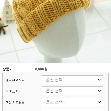
상품가
8,900원
앤디74코 모자
타래(뭉치)
색상(시크릿울)