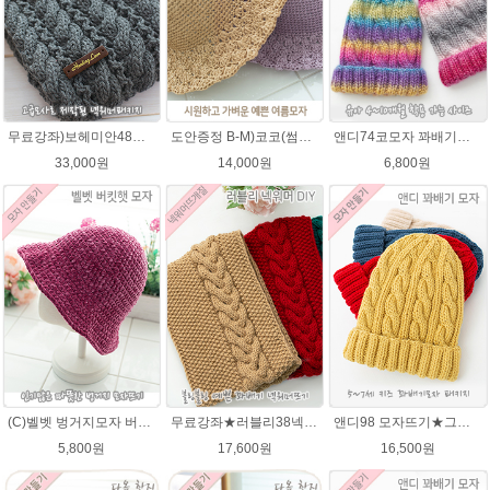
무료강좌)보헤미안48넥워머뜨기★그레이스메리노울 뜨개실 털실 뜨개질
도안증정 B-M)코코(썸머라피아)바캉스 코바늘 모자뜨기 뜨개질
앤디74코모자 꽈배기★오슬로울 74코앤디모자도안 + 뜨개실 1볼)
33,000원
14,000원
6,800원
(C)벨벳 벙거지모자 버킷햇 코바늘뜨기벨벳모자뜨개질 패키지
무료강좌★러블리38넥워머★나코폴라 꽈배기넥워머뜨기 뜨개질
앤디98 모자뜨기★그레이스메리노울 털실 뜨개질 키즈 아기모자만들기 앤디모자
5,800원
17,600원
16,500원