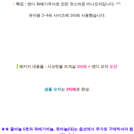
-
특징 : 앤디 꽈배기무늬로 만든 멋스러운 비니모자입니다. ^^
유아용 3~4세 사이즈에 1타래 사용했습니다.
-
패키지 내용물 : 시크릿울 뜨개실
1타래
+ 앤디 모자
도안
샘플 모자
는
1타래
로 완성.
★★ 줄바늘 6호와 꽈배기바늘, 돗바늘(대)는 옵션에서 추가로 구매하셔야 됩