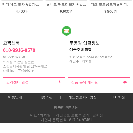
앤디74코 모자★알파카폴로 뜨개실 모자뜨개질 손뜨개
★니트 귀도리뜨기★발렌타인울 뜨개실 DIY 뜨개질
키즈 도로롱모자★댄디울 모자뜨기(댄디울 2타래)
4,400원
9,900원
8,800원
고객센터
무통장 입금정보
예금주 최회철
010-9916-0579
카카오뱅크 3333-02-5306943
010-9916-0579
예금주 : 최회철
뜨개질 뜨는법 질문은
쇼핑몰게시판에 글 남겨주세요
smilelove_79@네이버
고객센터 연결
상품 문의 게시판
이용안내
이용약관
개인정보처리방침
PC버전
행복한 취미세상
대표 : 최회철 ㅣ 개인정보 보호 책임자 : 김미정
사업자 등록번호 : 617-34-97481
통신판매업신고번호 : 2013-부산해운-0118호
전화 : 010-9916-0579