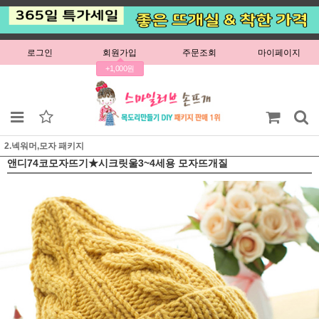
로그인
회원가입
주문조회
마이페이지
+1,000원
2.넥워머,모자 패키지
앤디74코모자뜨기★시크릿울3~4세용 모자뜨개질