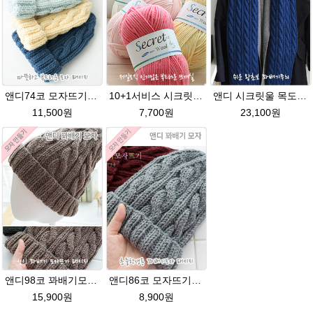
앤디74코 모자뜨기★그레이스메리노울 털실 뜨개질 앤디모자
10+1서비스 시크릿울(Secret Wool)뜨개질 털실 뜨개질실
앤디 시크릿울 목도리뜨기 패키지
11,500원
7,700원
23,100원
앤디98코 꽈배기모자★시크릿울 98코 모자 뜨개질
앤디86코 모자뜨기★시크릿울 초중학생용 꽈배기모자뜨기 뜨개질
15,900원
8,900원