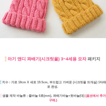
-
아기 앤디 꽈배기(시크릿울) 3~4세용 모자
패키지
-
치수 : 가로 18cm X 세로 19.5cm, 부드럽고 가벼운 (시크릿울 뜨개실) 1타래
로 완성.
-
샘플 제작 바늘류 : 줄바늘 6호(mm), 꽈배기바늘+돗바늘(대)
(옵션에서 추가
구매.)