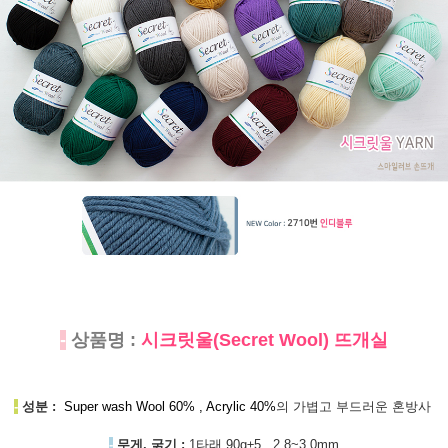
-
상품명 :
시크릿울(Secret Wool) 뜨개실
-
성분 :
Super wash Wool 60% , Acrylic 40%
의 가볍고 부드러운 혼방사
-
무게, 굵기 :
1타래 90g±5 , 2.8~3.0mm