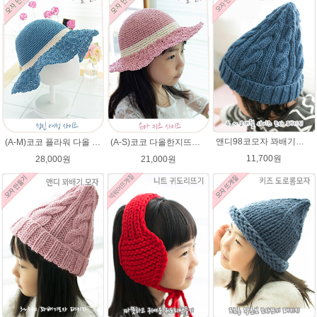
앤디98코모자 꽈배기★에이미울 98코앤디모자도안 + 뜨개실 2타래)
(A-M)코코 플라워 다올 한지 챙모자 패키지 코바늘모자 여름모자 뜨개질
(A-S)코코 다올한지뜨개실 바캉스 코바늘 모자뜨기 뜨개질
11,700원
28,000원
21,000원