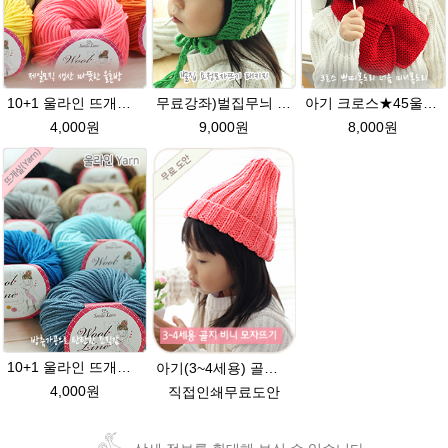
10+1 울라인 뜨개실(45g) 유아뜨개실 제일모직 털실 바라클라바실
무료강좌)벌집무늬 요정모자★울라인45g패키지/아기요정모자뜨기 뜨개질
아기 크로스★45울라인 목도리뜨기 쁘띠목도리 너음 미니목도리
4,000원
9,000원
8,000원
10+1 울라인 뜨개실(45g) 유아/블랭킷/손뜨개인형실/505털실/바라클라바털실 뜨개실
아기(3~4세용) 골지 비니모자 [무료도안 동영상] 대바늘뜨기 /손뜨개모자/아기모자뜨기/유아모자뜨기/유아/비니모자뜨기/비니 모자뜨기/고무단뜨기 모자/울라인/505
4,000원
직접인쇄무료도안