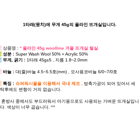
1타래(뭉치)에 무게 45g의 울라인 뜨개실입니다.
-
상품명 :
* 울라인 45g woolline 겨울 뜨개실 털실
-
성분 :
Super Wash Wool 50% + Acrylic 50%
-
무게, 굵기 :
1타래 45g±5 , 지름 1.8~2.0mm
-
바늘 :
대(줄)바늘 4.5~5.5호(mm) , 모사용코바늘 6/0~7/0호
-
특징 :
슈퍼워시울을 이용해서 국내 제조 ,
방축가공이 되어 있어서 세
탁후에도 변형이 거의 없습니다.
혼방사 중에서도 부드러워서 아기용으로도 사용되는 가벼운 뜨개실입니
다. 색상이 너무 곱습니다. ^^