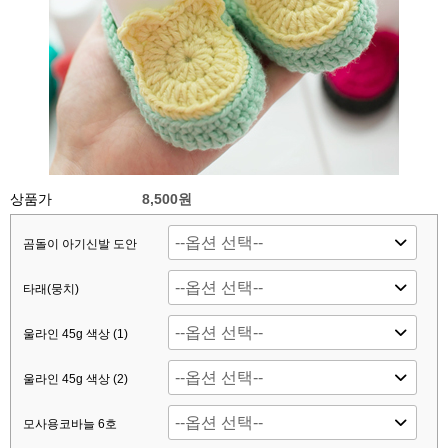
상품가
8,500원
곰돌이 아기신발 도안
타래(뭉치)
울라인 45g 색상 (1)
울라인 45g 색상 (2)
모사용코바늘 6호