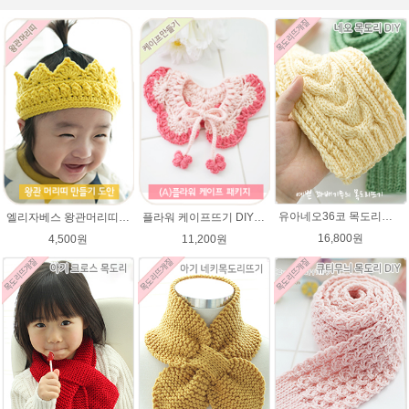
유아네오36코 목도리뜨기★에이미울/유아목도리/아기목도리뜨개질
엘리자베스 왕관머리띠★45울라인 태교뜨개질 손뜨개
플라워 케이프뜨기 DIY패키지 ★에이미울 뜨개실2타래+무료도안) / 손뜨개케이프 / 베이비 케이프 / 아기 케이프
16,800원
4,500원
11,200원