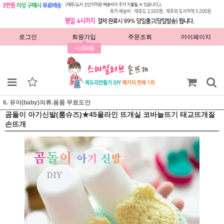
로그인
회원가입
주문조회
마이페이지
+1,000원
6. 유아(baby)의류.용품 무료도안
곰돌이 아기신발(룸슈즈)★45울라인 뜨개실 코바늘뜨기 태교뜨개질
손뜨개