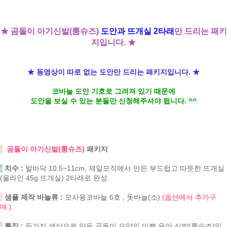
★ 곰돌이 아기신발(룸슈즈)
도안과 뜨개실 2타래
만 드리는 패키
지입니다. ★
★ 동영상이 따로 없는 도안만 드리는 패키지입니다. ★
코바늘 도안 기호로 그려져 있기 때문에
도안을 보실 수 있는 분들만 신청해주셔야 됩니다. ^^
-
곰돌이 아기신발(룸슈즈)
패키지
-
치수 :
발바닥 10.5~11cm, 제일모직에서 만든 부드럽고 따뜻한 뜨개실
(울라인 45g 뜨개실) 2타래로 완성.
-
샘플 제작 바늘류 :
모사용코바늘 6호 , 돗바늘(소)
(옵션에서 추가구
매.)
-
특징 :
두가지 색상으로 만든 곰돌이 모양의 이쁜 유아 신발(룸슈즈)입