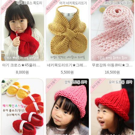
아기 크로스★45울라인 목도리뜨기 쁘띠목도리 너음 미니목도리
네키목도리뜨기★그레이스메리노울 미니목도리뜨기
무료강좌 아동큐티★그레이스메리노울 뜨개실 유아목도리뜨기 뜨개질
8,000원
5,500원
16,500원