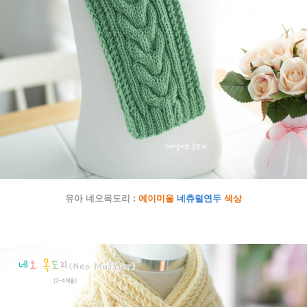
유아 네오목도리
: 에이미울
네츄럴연두
색상