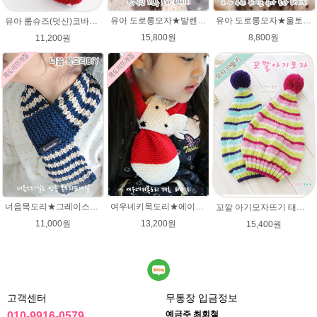
유아 도로롱모자★발렌타인울 루피망고스타일 모자뜨개질
유아 도로롱모자★울토탈 뜨개실 모자뜨기 뜨개질
유아 룸슈즈(덧신)코바늘뜨기 태교 취미뜨개질 뜨게질 에이미울 뜨개실
15,800원
8,800원
11,200원
너음목도리★그레이스메리노울 뜨개실 목도리뜨기 뜨개질
여우네키목도리★에이미울DIY 재료 패키지/유아목도리뜨기/아기목도리뜨개질/부드러운 베이비뜨개실로 제작 된 태교 손뜨개
꼬깔 아기모자뜨기 태교뜨개질 유아모자뜨기 패키지
11,000원
13,200원
15,400원
고객센터
무통장 입금정보
예금주 최회철
010-9916-0579