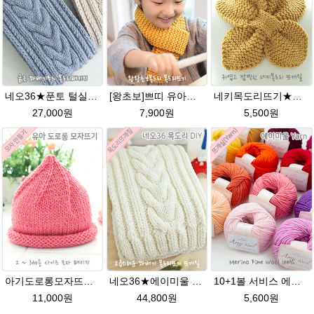
네오36★푼토 털실 목도리뜨개질 손뜨개
[왕초보]쁘띠 유아목도리뜨기★발렌타인울 목도리 뜨개질
네키목도리뜨기★그레이스메리노울 미니목도리뜨기
27,000원
7,900원
5,500원
아기도로롱모자뜨기★그레이스메리노울 뜨개실 털실 뜨개질
네오36★에이미울 뜨개실 목도리뜨기 손뜨개질 목도리DIY
10+1볼 서비스 에이미울 /부드러운 털실/따뜻한 뜨개실/뜨개질실/바라클라바/목도리털실/뜨게실/뜨게질/손뜨개질실 소프트메리노울 부드러운뜨개실
11,000원
44,800원
5,600원