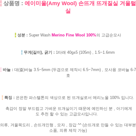
-
상품명 :
에이미울(Amy Wool) 손뜨개 뜨개질실 겨울털
실
-
성분 :
Super Wash
Merino Fine Wool 100%
의 고급순모사
-
무게(길이), 굵기 :
1타래 40g±5 (105m) , 1.5~1.6mm
-
바늘 :
대(줄)바늘 3.5~5mm (두겹으로 제작시 6.5~7mm) , 모사용 코바늘 6-7
호
-
특징 :
은은한
파스텔톤의 색상으로 된 뜨개실로서 메리노울 100% 입니다.
촉감이 정말 부드럽고 가벼운 뜨개실이기 때문에 예민하신 분 , 아기에게
도 추천 할 수 있는 고급모사입니다.
의류, 겨울목도리 , 손뜨개인형 , 모자 , 장갑 ^^ (손뜨개로 만들 수 있는 대부분
소품, 의류 제작 가능)