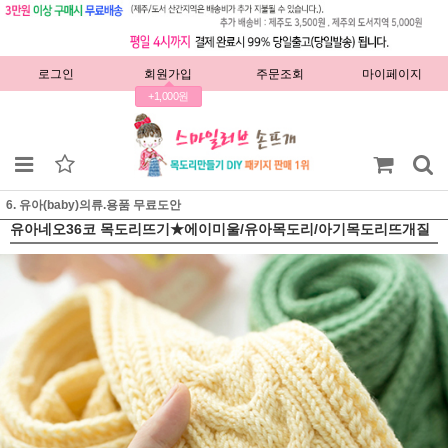
로그인
회원가입
주문조회
마이페이지
+1,000원
6. 유아(baby)의류.용품 무료도안
유아네오36코 목도리뜨기★에이미울/유아목도리/아기목도리뜨개질