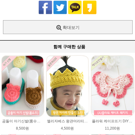
확대보기
함께 구매한 상품
곰돌이 아기신발(룸슈즈)★45울라인 뜨개실 코바늘뜨기 태교뜨개질 손뜨개
엘리자베스 왕관머리띠★45울라인 태교뜨개질 손뜨개
플라워 케이프뜨기 DIY패키지 ★에이미울 뜨개실2타래+무료도안) / 손뜨개케이프 / 베이비 케이프 / 아기 케이프
8,500원
4,500원
11,200원