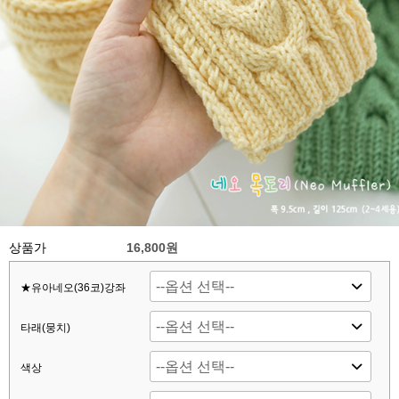
상품가
16,800원
★유아네오(36코)강좌
타래(뭉치)
색상