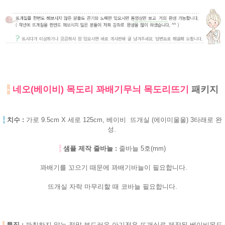
-
네오(베이비) 목도리 꽈배기무늬 목도리뜨기
패키지
-
치수 :
가로 9.5cm X 세로 125cm, 베이비 뜨개실 (에이미울울) 3타래로 완
성.
-
샘플 제작 줄바늘 :
줄바늘 5호(mm)
꽈배기를 꼬으기 때문에 꽈배기바늘이 필요합니다.
뜨개실 자락 마무리할 때 코바늘 필요합니다.
-
특징 :
까칠하지 않는 정말 부드러운 아기전용 뜨개실로 제작된 베이비목도