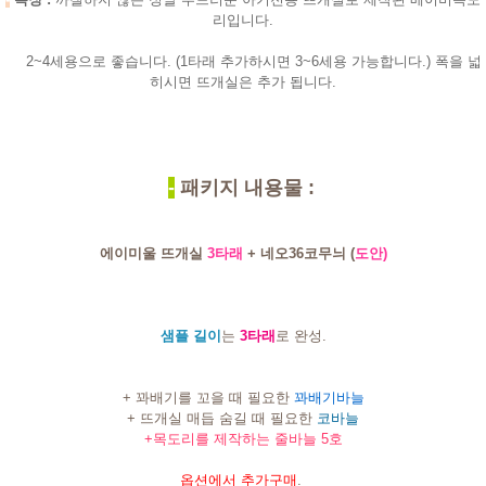
리입니다.
2~4세용으로 좋습니다. (1타래 추가하시면 3~6세용 가능합니다.) 폭을 넓
히시면 뜨개실은 추가 됩니다.
-
패키지 내용물 :
에이미울 뜨개실
3타래
+ 네오36코무늬 (
도안)
샘플 길이
는
3타래
로 완성.
+ 꽈배기를 꼬을 때 필요한
꽈배기바늘
+ 뜨개실 매듭 숨길 때 필요한
코바늘
+목도리를 제작하는 줄바늘 5호
옵션에서 추가구매
.