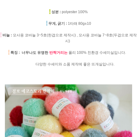
-
성분 :
polyester 100%
-
무게, 굵기 :
1타래 80g±10
-
바늘 :
모사용 코바늘 3~5호(한겹으로 제작시) , 모사용 코바늘 7~8호(두겹으로 제작
시)
-
특징 :
너무나도 유명한
반짝거리는
폴리 100% 친환경 수세미실입니다.
다양한 수세미와 소품 제작에 좋은 뜨개실입니다.