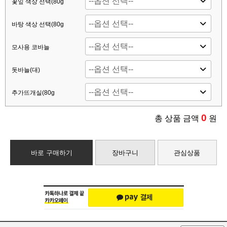
꽃잎 색상 선택(80g
바탕 색상 선택(80g
모사용 코바늘
돗바늘(대)
추가뜨개실(80g
0
총 상품 금액
원
바로 구매하기
장바구니
관심상품