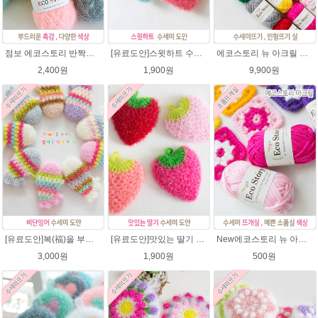
점보 에코스토리 반짝이 80g 대용량 수세미뜨기 뜨개실 친환경소품 뜨개질실//웰빙수세미실/반짝이수세미실/반짝이뜨개실/ 수세미실/대용량수세미/빤짝이실
[유료도안]스윗하트 수세미뜨기 도안(수세미실은 옵션에서 추가구매 가능)예쁜수세미뜨기/빤짝이 수세미실/웰빙수세미실/고급수세미실/하트뜨기 반짝이수세미 하트수세미
에코스토리 뉴 아크릴 21색상(전색상) 1세트 / 수세미실 인형제작 뜨개실 친환경소품 뜨개질실 아크릴수세미실
2,400원
1,900원
9,900원
[유료도안]복(福)을 부르는 비단잉어 수세미 코바늘뜨기 도안+꼬리부분 동영상 /복수세미뜨기/수세미실/반짝이수세미/반짝이실/ 힐링 웰빙수세미 퐁퐁수세미 코바늘수세미
[유료도안]맛있는 딸기 수세미뜨기 도안(수세미실은 옵션에서 추가구매 가능)/수세미뜨기/수세미실/반짝이수세미/반짝이실/웰빙수세미 퐁퐁수세미 코바늘수세미
New에코스토리 뉴 아크릴 / 수세미실 인형제작 뜨개실 친환경소품 뜨개질실 아크릴수세미실
3,000원
1,900원
500원