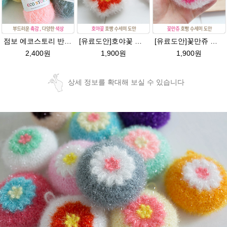
점보 에코스토리 반짝이 80g 대용량 수세미뜨기 뜨개실 친환경소품 뜨개질실//웰빙수세미실/반짝이수세미실/반짝이뜨개실/ 수세미실/대용량수세미/빤짝이실
[유료도안]호야꽃 반짝이수세미 도안 /별호빵수세미처럼 예쁜수세미뜨기/빤짝이 수세미실/웰빙수세미실/고급수세미실/꽃만쥬
[유료도안]꽃만쥬 반짝이수세미 코바늘뜨기도안 /수세미뜨기/수세미실/반짝이수세미/반짝이실/수세미실 웰빙수세미 퐁퐁수세미 식빵 코바늘수세미
2,400원
1,900원
1,900원
상세 정보를 확대해 보실 수 있습니다