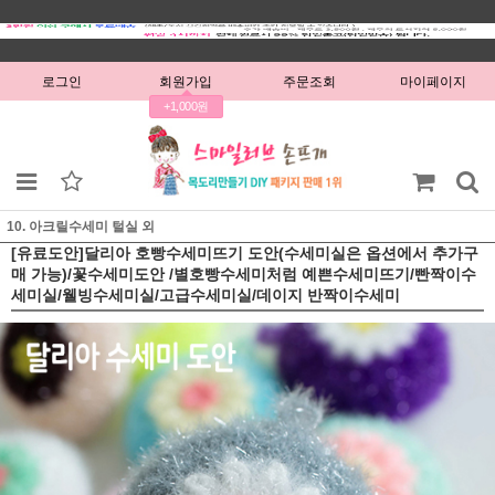
로그인
회원가입
주문조회
마이페이지
+1,000원
10. 아크릴수세미 털실 외
[유료도안]달리아 호빵수세미뜨기 도안(수세미실은 옵션에서 추가구
매 가능)/꽃수세미도안 /별호빵수세미처럼 예쁜수세미뜨기/빤짝이수
세미실/웰빙수세미실/고급수세미실/데이지 반짝이수세미