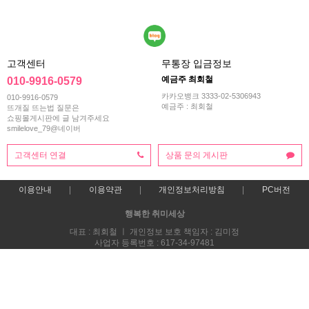
고객센터
무통장 입금정보
예금주 최회철
010-9916-0579
카카오뱅크 3333-02-5306943
010-9916-0579
예금주 : 최회철
뜨개질 뜨는법 질문은
쇼핑몰게시판에 글 남겨주세요
smilelove_79@네이버
고객센터 연결
상품 문의 게시판
이용안내
이용약관
개인정보처리방침
PC버전
행복한 취미세상
대표 : 최회철 ㅣ 개인정보 보호 책임자 : 김미정
사업자 등록번호 : 617-34-97481
통신판매업신고번호 : 2013-부산해운-0118호
전화 : 010-9916-0579
주소 : 부산시 해운대구 재반로 270번길 47 스마일러브
COPYRIGHT(C)스마일러브 ALL RIGHTS RESERVED.