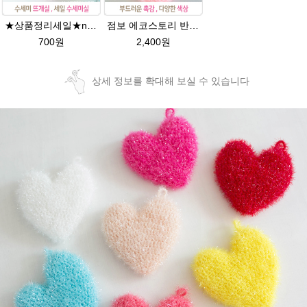
★상품정리세일★new에코스토리 반짝이수세미뜨기 뜨개실 친환경소품 뜨개질실//웰빙수세미실/반짝이 수세미실/에코스토리 반짝이 수세미실
점보 에코스토리 반짝이 80g 대용량 수세미뜨기 뜨개실 친환경소품 뜨개질실//웰빙수세미실/반짝이수세미실/반짝이뜨개실/ 수세미실/대용량수세미/빤짝이실
700원
2,400원
상세 정보를 확대해 보실 수 있습니다