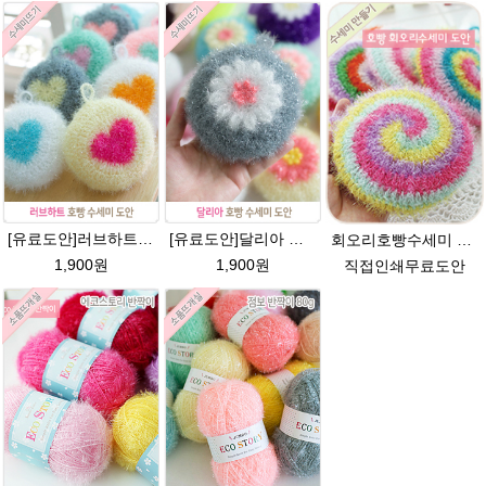
[유료도안]러브하트 호빵수세미뜨기 도안(수세미실은 옵션에서 추가구매 가능)/별호빵수세미처럼 예쁜수세미뜨기/빤짝이 수세미실/웰빙수세미실/고급수세미실/하트뜨기 반짝이수세미 하트수세미
[유료도안]달리아 호빵수세미뜨기 도안(수세미실은 옵션에서 추가구매 가능)/꽃수세미도안 /별호빵수세미처럼 예쁜수세미뜨기/빤짝이수세미실/웰빙수세미실/고급수세미실/데이지 반짝이수세미
회오리호빵수세미 도안/반짝이수세미/회오리호빵수세미도안/회오리 호빵수세미/에코스토리/반짝이실/수세미실
1,900원
1,900원
직접인쇄무료도안