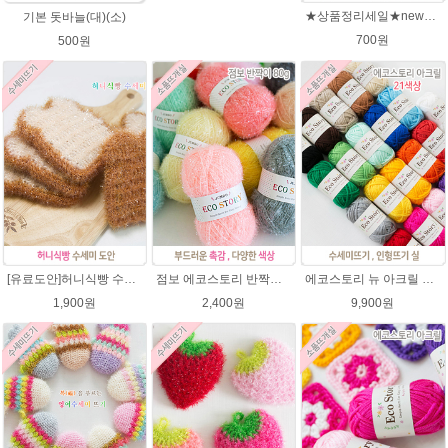
★상품정리세일★new에코스토리 반짝이수세미뜨기 뜨개실 친환경소품 뜨개질실//웰빙수세미실/반짝이 수세미실/에코스토리 반짝이 수세미실
기본 돗바늘(대)(소)
700원
500원
[유료도안]허니식빵 수세미뜨기 코바늘뜨기도안 /수세미뜨기/수세미실/반짝이수세미/반짝이실/수세미실 웰빙수세미 퐁퐁수세미 식빵 코바늘수세미
점보 에코스토리 반짝이 80g 대용량 수세미뜨기 뜨개실 친환경소품 뜨개질실//웰빙수세미실/반짝이수세미실/반짝이뜨개실/ 수세미실/대용량수세미/빤짝이실
에코스토리 뉴 아크릴 21색상(전색상) 1세트 / 수세미실 인형제작 뜨개실 친환경소품 뜨개질실 아크릴수세미실
1,900원
2,400원
9,900원