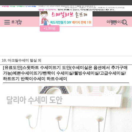
로그인
회원가입
주문조회
마이페이지
+1,000원
10. 아크릴수세미 털실 외
[유료도안]스윗하트 수세미뜨기 도안(수세미실은 옵션에서 추가구매
가능)예쁜수세미뜨기/빤짝이 수세미실/웰빙수세미실/고급수세미실/
하트뜨기 반짝이수세미 하트수세미