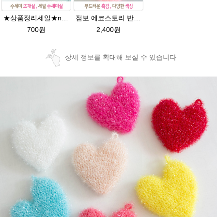
★상품정리세일★new에코스토리 반짝이수세미뜨기 뜨개실 친환경소품 뜨개질실//웰빙수세미실/반짝이 수세미실/에코스토리 반짝이 수세미실
점보 에코스토리 반짝이 80g 대용량 수세미뜨기 뜨개실 친환경소품 뜨개질실//웰빙수세미실/반짝이수세미실/반짝이뜨개실/ 수세미실/대용량수세미/빤짝이실
700원
2,400원
상세 정보를 확대해 보실 수 있습니다