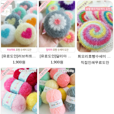
[유료도안]러브하트 호빵수세미뜨기 도안(수세미실은 옵션에서 추가구매 가능)/별호빵수세미처럼 예쁜수세미뜨기/빤짝이 수세미실/웰빙수세미실/고급수세미실/하트뜨기 반짝이수세미 하트수세미
[유료도안]달리아 호빵수세미뜨기 도안(수세미실은 옵션에서 추가구매 가능)/꽃수세미도안 /별호빵수세미처럼 예쁜수세미뜨기/빤짝이수세미실/웰빙수세미실/고급수세미실/데이지 반짝이수세미
회오리호빵수세미 도안/반짝이수세미/회오리호빵수세미도안/회오리 호빵수세미/에코스토리/반짝이실/수세미실
1,900원
1,900원
직접인쇄무료도안