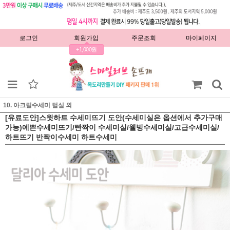
로그인
회원가입
주문조회
마이페이지
+1,000원
10. 아크릴수세미 털실 외
[유료도안]스윗하트 수세미뜨기 도안(수세미실은 옵션에서 추가구매
가능)예쁜수세미뜨기/빤짝이 수세미실/웰빙수세미실/고급수세미실/
하트뜨기 반짝이수세미 하트수세미