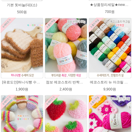
★상품정리세일★new에코스토리 반짝이수세미뜨기 뜨개실 친환경소품 뜨개질실//웰빙수세미실/반짝이 수세미실/에코스토리 반짝이 수세미실
기본 돗바늘(대)(소)
700원
500원
[유료도안]허니식빵 수세미뜨기 코바늘뜨기도안 /수세미뜨기/수세미실/반짝이수세미/반짝이실/수세미실 웰빙수세미 퐁퐁수세미 식빵 코바늘수세미
점보 에코스토리 반짝이 80g 대용량 수세미뜨기 뜨개실 친환경소품 뜨개질실//웰빙수세미실/반짝이수세미실/반짝이뜨개실/ 수세미실/대용량수세미/빤짝이실
에코스토리 뉴 아크릴 21색상(전색상) 1세트 / 수세미실 인형제작 뜨개실 친환경소품 뜨개질실 아크릴수세미실
1,900원
2,400원
9,900원