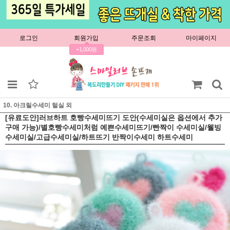
로그인
회원가입
주문조회
마이페이지
+1,000원
10. 아크릴수세미 털실 외
[유료도안]러브하트 호빵수세미뜨기 도안(수세미실은 옵션에서 추가
구매 가능)/별호빵수세미처럼 예쁜수세미뜨기/빤짝이 수세미실/웰빙
수세미실/고급수세미실/하트뜨기 반짝이수세미 하트수세미