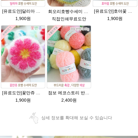
[유료도안]달리아 호빵수세미뜨기 도안(수세미실은 옵션에서 추가구매 가능)/꽃수세미도안 /별호빵수세미처럼 예쁜수세미뜨기/빤짝이수세미실/웰빙수세미실/고급수세미실/데이지 반짝이수세미
[유료도안]호야꽃 반짝이수세미 도안 /별호빵수세미처럼 예쁜수세미뜨기/빤짝이 수세미실/웰빙수세미실/고급수세미실/꽃만쥬
회오리호빵수세미 도안/반짝이수세미/회오리호빵수세미도안/회오리 호빵수세미/에코스토리/반짝이실/수세미실
1,900원
1,900원
직접인쇄무료도안
[유료도안]꽃만쥬 반짝이수세미 코바늘뜨기도안 /수세미뜨기/수세미실/반짝이수세미/반짝이실/수세미실 웰빙수세미 퐁퐁수세미 식빵 코바늘수세미
점보 에코스토리 반짝이 80g 대용량 수세미뜨기 뜨개실 친환경소품 뜨개질실//웰빙수세미실/반짝이수세미실/반짝이뜨개실/ 수세미실/대용량수세미/빤짝이실
1,900원
2,400원
상세 정보를 확대해 보실 수 있습니다