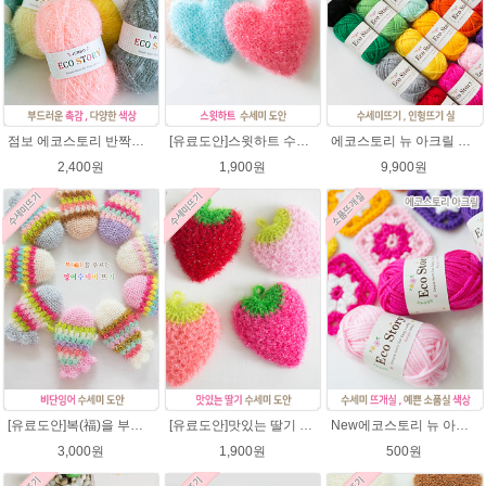
점보 에코스토리 반짝이 80g 대용량 수세미뜨기 뜨개실 친환경소품 뜨개질실//웰빙수세미실/반짝이수세미실/반짝이뜨개실/ 수세미실/대용량수세미/빤짝이실
[유료도안]스윗하트 수세미뜨기 도안(수세미실은 옵션에서 추가구매 가능)예쁜수세미뜨기/빤짝이 수세미실/웰빙수세미실/고급수세미실/하트뜨기 반짝이수세미 하트수세미
에코스토리 뉴 아크릴 21색상(전색상) 1세트 / 수세미실 인형제작 뜨개실 친환경소품 뜨개질실 아크릴수세미실
2,400원
1,900원
9,900원
[유료도안]복(福)을 부르는 비단잉어 수세미 코바늘뜨기 도안+꼬리부분 동영상 /복수세미뜨기/수세미실/반짝이수세미/반짝이실/ 힐링 웰빙수세미 퐁퐁수세미 코바늘수세미
[유료도안]맛있는 딸기 수세미뜨기 도안(수세미실은 옵션에서 추가구매 가능)/수세미뜨기/수세미실/반짝이수세미/반짝이실/웰빙수세미 퐁퐁수세미 코바늘수세미
New에코스토리 뉴 아크릴 / 수세미실 인형제작 뜨개실 친환경소품 뜨개질실 아크릴수세미실
3,000원
1,900원
500원