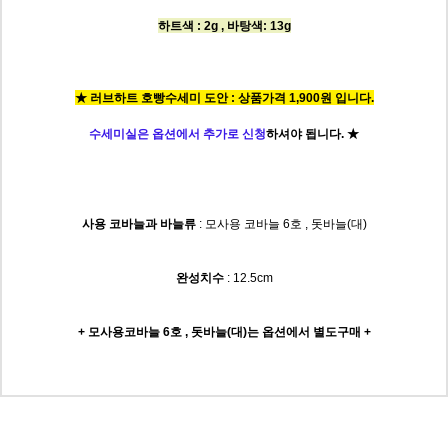
하트색 : 2g , 바탕색: 13g
★ 러브하트 호빵수세미 도안 : 상품가격 1,900원 입니다.
수세미실은 옵션에서 추가로 신청
하셔야 됩니다.
★
사용 코바늘과 바늘류
: 모사용 코바늘 6호 , 돗바늘(대)
완성치수
: 12.5cm
+ 모사용코바늘 6호 , 돗바늘(대)는
옵션에서 별도구매 +