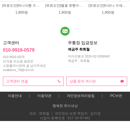
[유료도안]허니식빵 수세미뜨기 코바늘뜨기도안 /수세미뜨기/수세미실/반짝이수세미/반짝이실/수세미실 웰빙수세미 퐁퐁수세미 식빵 코바늘수세미
[유료도안]별꽃 호빵수세미뜨기 도안(수세미실은 옵션에서 추가구매 가능)/수세미뜨기/수세미실/반짝이수세미/반짝이실/별수세미 호빵수세미 웰빙수세미 퐁퐁수세미 코바늘수세미
[유료도안]티파니 수세미뜨기 도안(수세미실은 옵션에서 추가구매 가능)/수세미뜨기/수세미실/반짝이수세미/반짝이실/웰빙수세미 퐁퐁수세미 코바늘수세미
1,900원
1,900원
1,900원
고객센터
무통장 입금정보
예금주 최회철
010-9916-0579
카카오뱅크 3333-02-5306943
010-9916-0579
예금주 : 최회철
뜨개질 뜨는법 질문은
쇼핑몰게시판에 글 남겨주세요
smilelove_79@네이버
고객센터 연결
상품 문의 게시판
이용안내
이용약관
개인정보처리방침
PC버전
행복한 취미세상
대표 : 최회철 ㅣ 개인정보 보호 책임자 : 김미정
사업자 등록번호 : 617-34-97481
통신판매업신고번호 : 2013-부산해운-0118호
전화 : 010-9916-0579