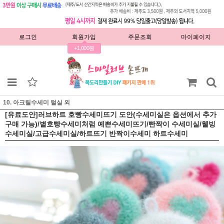
로그인
회원가입
주문조회
마이페이지
+1,000원
10. 아크릴수세미 털실 외
[유료도안]러브하트 호빵수세미뜨기 도안(수세미실은 옵션에서 추가
구매 가능)/별호빵수세미처럼 예쁜수세미뜨기/빤짝이 수세미실/웰빙
수세미실/고급수세미실/하트뜨기 반짝이수세미 하트수세미