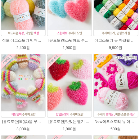
점보 에코스토리 반짝이 80g 대용량 수세미뜨기 뜨개실 친환경소품 뜨개질실//웰빙수세미실/반짝이수세미실/반짝이뜨개실/ 수세미실/대용량수세미/빤짝이실
[유료도안]스윗하트 수세미뜨기 도안(수세미실은 옵션에서 추가구매 가능)예쁜수세미뜨기/빤짝이 수세미실/웰빙수세미실/고급수세미실/하트뜨기 반짝이수세미 하트수세미
에코스토리 뉴 아크릴 21색상(전색상) 1세트 / 수세미실 인형제작 뜨개실 친환경소품 뜨개질실 아크릴수세미실
2,400원
1,900원
9,900원
[유료도안]복(福)을 부르는 비단잉어 수세미 코바늘뜨기 도안+꼬리부분 동영상 /복수세미뜨기/수세미실/반짝이수세미/반짝이실/ 힐링 웰빙수세미 퐁퐁수세미 코바늘수세미
[유료도안]맛있는 딸기 수세미뜨기 도안(수세미실은 옵션에서 추가구매 가능)/수세미뜨기/수세미실/반짝이수세미/반짝이실/웰빙수세미 퐁퐁수세미 코바늘수세미
New에코스토리 뉴 아크릴 / 수세미실 인형제작 뜨개실 친환경소품 뜨개질실 아크릴수세미실
3,000원
1,900원
500원