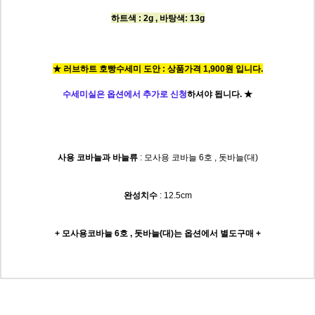
하트색 : 2g , 바탕색: 13g
★ 러브하트 호빵수세미 도안 : 상품가격 1,900원 입니다.
수세미실은 옵션에서 추가로 신청
하셔야 됩니다.
★
사용 코바늘과 바늘류
: 모사용 코바늘 6호 , 돗바늘(대)
완성치수
: 12.5cm
+ 모사용코바늘 6호 , 돗바늘(대)는
옵션에서 별도구매 +