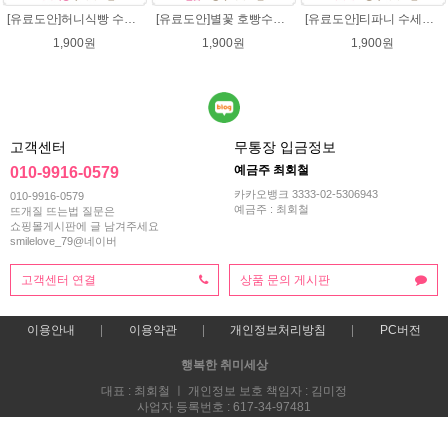
[유료도안]허니식빵 수세미뜨기 코바늘뜨기도안 /수세미뜨기/수세미실/반짝이수세미/반짝이실/수세미실 웰빙수세미 퐁퐁수세미 식빵 코바늘수세미
[유료도안]별꽃 호빵수세미뜨기 도안(수세미실은 옵션에서 추가구매 가능)/수세미뜨기/수세미실/반짝이수세미/반짝이실/별수세미 호빵수세미 웰빙수세미 퐁퐁수세미 코바늘수세미
[유료도안]티파니 수세미뜨기 도안(수세미실은 옵션에서 추가구매 가능)/수세미뜨기/수세미실/반짝이수세미/반짝이실/웰빙수세미 퐁퐁수세미 코바늘수세미
1,900원
1,900원
1,900원
고객센터
무통장 입금정보
예금주 최회철
010-9916-0579
카카오뱅크 3333-02-5306943
010-9916-0579
예금주 : 최회철
뜨개질 뜨는법 질문은
쇼핑몰게시판에 글 남겨주세요
smilelove_79@네이버
고객센터 연결
상품 문의 게시판
이용안내
이용약관
개인정보처리방침
PC버전
행복한 취미세상
대표 : 최회철 ㅣ 개인정보 보호 책임자 : 김미정
사업자 등록번호 : 617-34-97481
통신판매업신고번호 : 2013-부산해운-0118호
전화 : 010-9916-0579