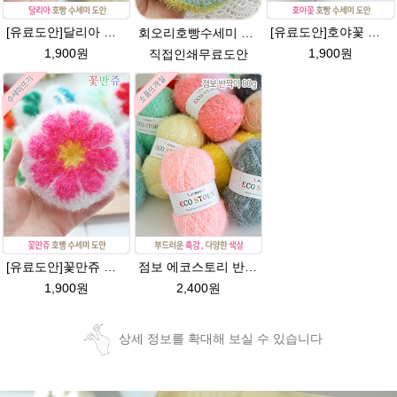
[유료도안]달리아 호빵수세미뜨기 도안(수세미실은 옵션에서 추가구매 가능)/꽃수세미도안 /별호빵수세미처럼 예쁜수세미뜨기/빤짝이수세미실/웰빙수세미실/고급수세미실/데이지 반짝이수세미
[유료도안]호야꽃 반짝이수세미 도안 /별호빵수세미처럼 예쁜수세미뜨기/빤짝이 수세미실/웰빙수세미실/고급수세미실/꽃만쥬
회오리호빵수세미 도안/반짝이수세미/회오리호빵수세미도안/회오리 호빵수세미/에코스토리/반짝이실/수세미실
1,900원
1,900원
직접인쇄무료도안
[유료도안]꽃만쥬 반짝이수세미 코바늘뜨기도안 /수세미뜨기/수세미실/반짝이수세미/반짝이실/수세미실 웰빙수세미 퐁퐁수세미 식빵 코바늘수세미
점보 에코스토리 반짝이 80g 대용량 수세미뜨기 뜨개실 친환경소품 뜨개질실//웰빙수세미실/반짝이수세미실/반짝이뜨개실/ 수세미실/대용량수세미/빤짝이실
1,900원
2,400원
상세 정보를 확대해 보실 수 있습니다