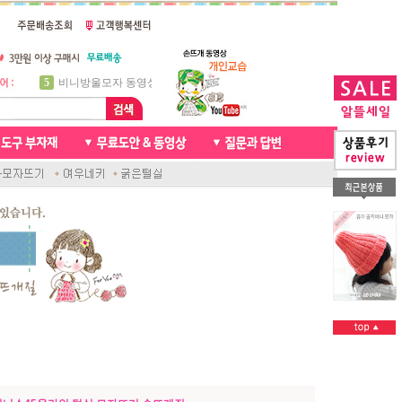
5
비니방울모자 동영상
6
꽈배기목도리
7
천연가죽 핸드메이드라벨
8
신생아모자뜨기
9
아기목도리뜨개질
10
손뜨개인형
1
자라무늬 목도리뜨기
2
브라이언 꽈배기목도리
3
앤디목도리
4
프렌치넥워머뜨개질