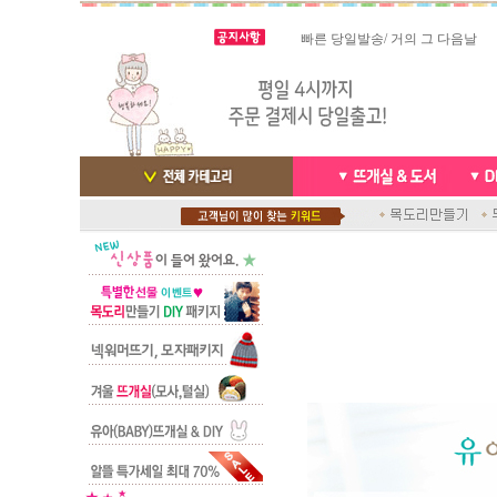
스마트폰으로 핸드폰 결제 ,카드
실시간 결
빠른 당일발송/ 거의 그 다음날
배송완료 /