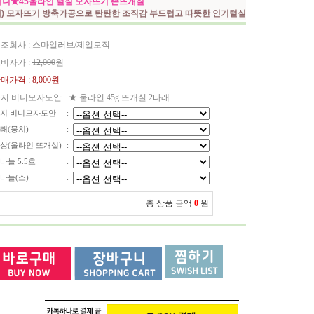
니★45울라인 털실 모자뜨기 손뜨개질
세) 모자뜨기 방축가공으로 탄탄한 조직감 부드럽고 따뜻한 인기털실
조회사 : 스마일러브/제일모직
비자가 :
12,000
원
매가격 :
8,000원
지 비니모자도안+ ★ 울라인 45g 뜨개실 2타래
지 비니모자도안
:
래(뭉치)
:
상(울라인 뜨개실)
:
바늘 5.5호
:
바늘(소)
:
총 상품 금액
0
원