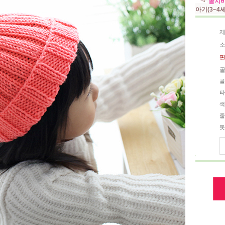
골지비
아기(3~4
제
소
판
골
골
타
색
줄
돗