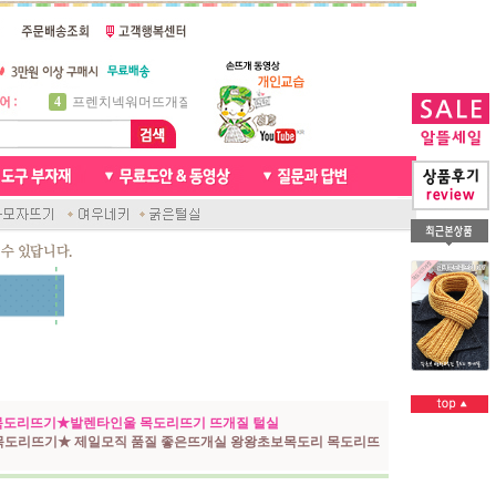
5
비니방울모자 동영상
6
꽈배기목도리
7
천연가죽 핸드메이드라벨
8
신생아모자뜨기
9
아기목도리뜨개질
10
손뜨개인형
1
자라무늬 목도리뜨기
2
브라이언 꽈배기목도리
3
앤디목도리
4
프렌치넥워머뜨개질
도리뜨기★발렌타인울 목도리뜨기 뜨개질 털실
목도리뜨기★ 제일모직 품질 좋은뜨개실 왕왕초보목도리 목도리뜨