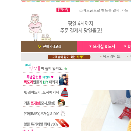
스마트폰으로 핸드폰 결제 ,카드
실시간 결
빠른 당일발송/ 거의 그 다음날
배송완료 /