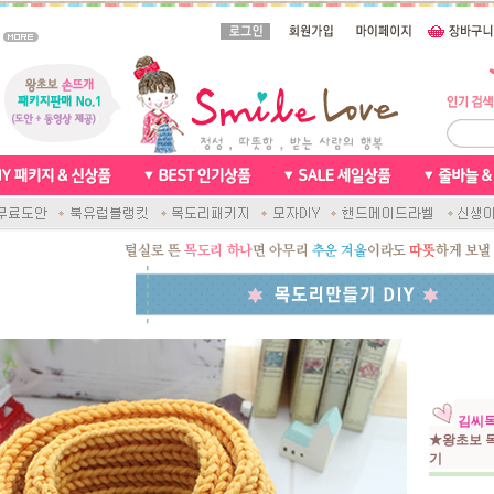
김씨목
★왕초보 
기