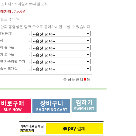
조회사 : 스마일러브/제일모직
매가격 :
7,900원
립금액 :
1%
안과 동영상은 링크 주소로 들어가시면 보실 수 있습니다.
래(뭉치)
:
상
:
작 줄바늘
:
가 코바늘
:
연 가죽라벨 추가
:
습용 뜨개실
:
총 상품 금액
0
원