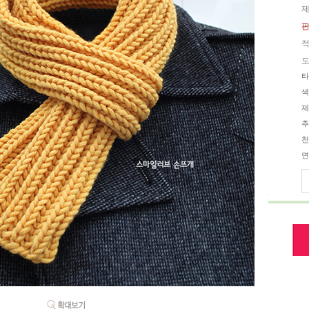
제
판
적
도
타
색
제
추
천
연