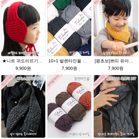
★니트 귀도리뜨기★발렌타인울 뜨개실 DIY 뜨개질
10+1 발렌타인울 굵은 뜨개실/뜨개질실/손뜨개실/목도리털실/제일모직뜨개실
[왕초보]쁘띠 유아목도리뜨기★발렌타인울 목도리 뜨개질
9,900원
7,900원
7,900원