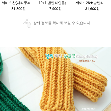
10+1 발렌타인울(멜란지컬러)두꺼운 목도리뜨기 뜨개질 모자털실
세바스찬(자라무늬)★발렌타인울 털실 목도리뜨기 뜨개질
제이드28★발렌타인울 남녀 커플 목도리뜨기 뜨개질
7,900원
31,800원
31,600원
상세 정보를 확대해 보실 수 있습니다