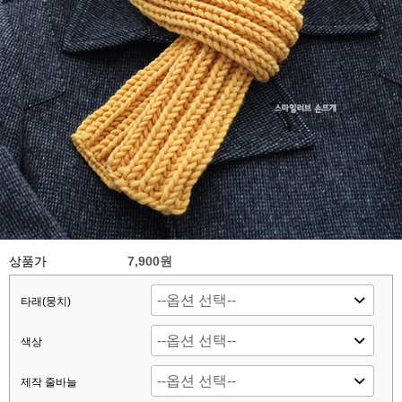
상품가
7,900원
타래(뭉치)
색상
제작 줄바늘