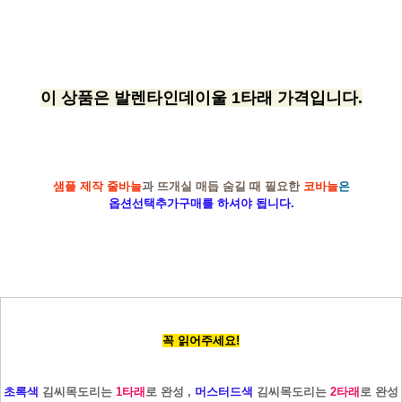
이 상품은 발렌타인데이울 1타래 가격입니다.
샘플 제작 줄바늘
과
뜨개실 매듭 숨길 때 필요한
코바늘
은
옵션선택추가구매를 하셔야 됩니다.
꼭 읽어주세요!
초록색
김씨목도리는
1타래
로 완성 ,
머스터드색
김씨목도리는
2타래
로 완성