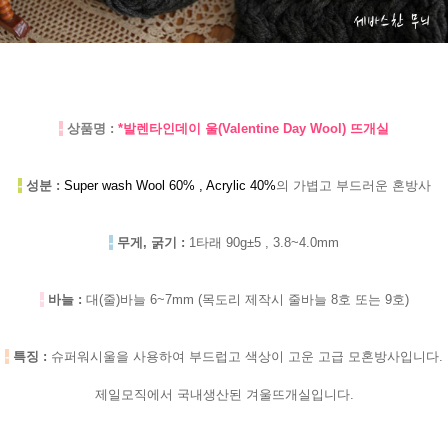
-
상품명 :
*발렌타인데이 울(Valentine Day Wool) 뜨개실
-
성분 :
Super wash Wool 60% , Acrylic 40%
의 가볍고 부드러운 혼방사
-
무게, 굵기 :
1타래 90g±5 , 3.8~4.0mm
-
바늘 :
대(줄)바늘 6~7mm (목도리 제작시 줄바늘 8호 또는 9호)
-
특징 :
슈퍼워시울을 사용하여 부드럽고 색상이 고운 고급 모혼방사입니다.
제일모직에서 국내생산된 겨울뜨개실입니다.