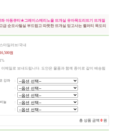
좌 아동큐티★그레이스메리노울 뜨개실 유아목도리뜨기 뜨개질
최고급 순모사털실 부드럽고 따뜻한 뜨개실 믿고사는 퀼러티 목도리
 스마일러브/국내
16,500원
1%
 이메일로 보내드립니다. 도안은 물품과 함께 종이로 같이 배송됩
코 강좌
:
:
:
줄바늘
:
:
총 상품 금액
0
원