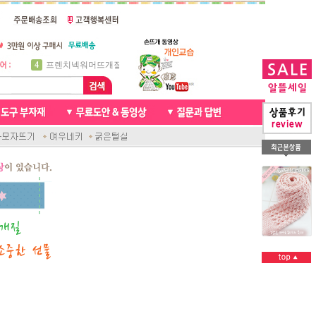
5
비니방울모자 동영상
6
꽈배기목도리
7
천연가죽 핸드메이드라벨
8
신생아모자뜨기
9
아기목도리뜨개질
10
손뜨개인형
1
자라무늬 목도리뜨기
2
브라이언 꽈배기목도리
3
앤디목도리
4
프렌치넥워머뜨개질