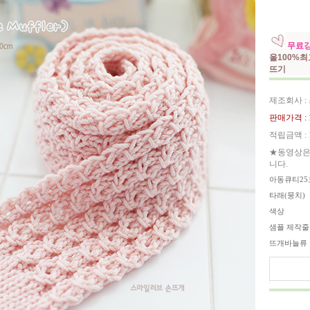
무료강
울100%
뜨기
제조회사 :
판매가격 :
적립금액 :
★동영상은
니다.
아동큐티25
타래(뭉치)
색상
샘플 제작
뜨개바늘류