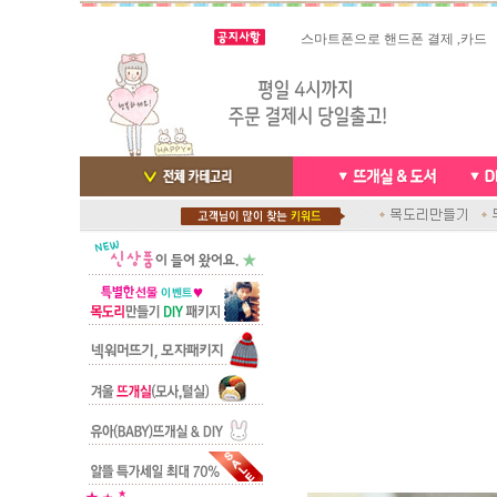
스마트폰으로 핸드폰 결제 ,카드
실시간 결
빠른 당일발송/ 거의 그 다음날
배송완료 /