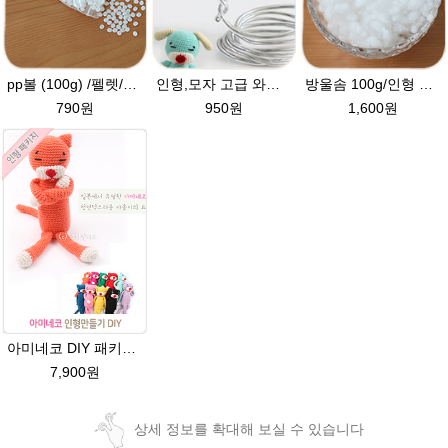
pp볼 (100g) /펠렛/라이스볼/슬러쉬볼/ 인형완충재 / pp알갱이 / pp ball / 아미네코인형 재료
인형,모자 고급 와이어 (90cm) 2mm,3mm 굵기선택/모자 와이어/알루미늄/인형철사대용/아미네코제작 철사/코바늘인형
방울솜 100g/인형 제작에 사용되는 솜/아미네코 제작솜/코바늘 대바늘인형솜/부자재/솜
790원
950원
1,600원
아미네코 DIY 패키지 손뜨개 인형만들기 코바늘패키지 인형뜨기
7,900원
상세 정보를 확대해 보실 수 있습니다