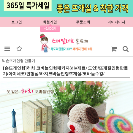
로그인
회원가입
주문조회
마이페이지
+1,000원
8. 손뜨개인형 만들기
[손뜨개인형]하치 코바늘인형패키지(diy재료+도안)/뜨개질인형만들
기/아미네코/인형실/하치코바늘인형뜨개실/코바늘수강/