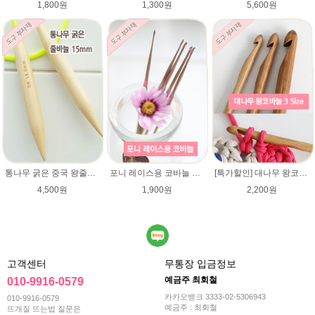
1,800원
1,300원
5,600원
통나무 굵은 중국 왕줄바늘(15mm)/총길이 70~72cm/루피망고모자뜨기 줄바늘/굵은대바늘/네츄럴울/컨트리/컨트리뉴/매직소프트
포니 레이스용 코바늘 0.9mm/1.0mm/1.25mm/1.5mm/1.75mm/레이스용코바늘/lace/레이스코바늘
[특가할인] 대나무 왕코바늘/가볍고 견고한 굵은코바늘/저렴한 가격 왕코바늘/모사용코바늘/패브릭얀 코바늘/루피망고 코바늘
4,500원
1,900원
2,200원
고객센터
무통장 입금정보
예금주 최회철
010-9916-0579
카카오뱅크 3333-02-5306943
010-9916-0579
예금주 : 최회철
뜨개질 뜨는법 질문은