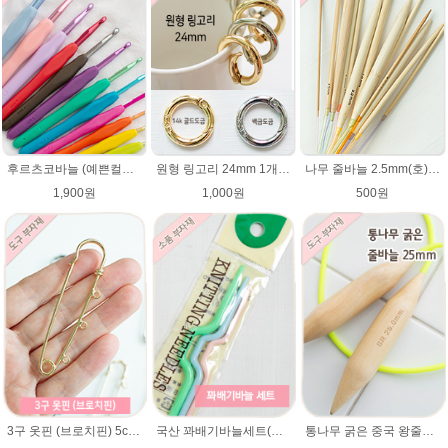
후르츠코바늘 (예쁜컬러 12색상)뜨개바늘 알루미늄코바늘
원형 링고리 24mm 1개/가방부자재/원터치링/가방고리/태슬고리/열쇠고리 가방고리 키링 부자재
나무 줄바늘 2.5mm(호)~12mm(호) 대바늘 나무바늘 뜨개용품 뜨개도구
1,900원
1,000원
500원
3구 옷핀 (브로치핀) 5cm,7cm 사이즈
국산 꽈배기바늘세트(대/중/소) / 활형스타일
통나무 굵은 중국 왕줄바늘(25mm)/총길이 82~84cm/루피망고모자뜨기 줄바늘/굵은대바늘/컨트리/컨트리뉴/매직소프트