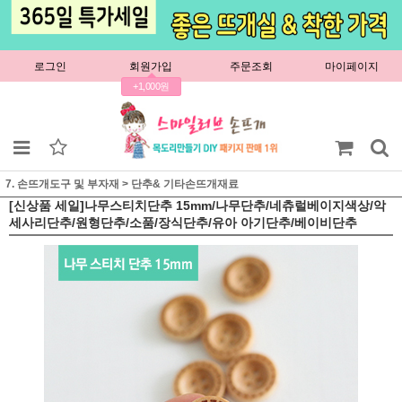
로그인
회원가입
주문조회
마이페이지
+1,000원
7. 손뜨개도구 및 부자재
>
단추& 기타손뜨개재료
[신상품 세일]나무스티치단추 15mm/나무단추/네츄럴베이지색상/악
세사리단추/원형단추/소품/장식단추/유아 아기단추/베이비단추