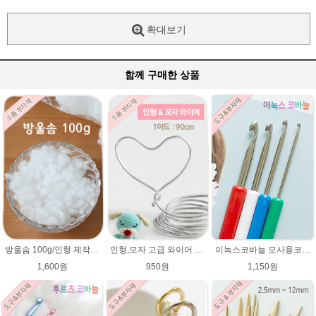
확대보기
함께 구매한 상품
방울솜 100g/인형 제작에 사용되는 솜/아미네코 제작솜/코바늘 대바늘인형솜/부자재/솜
인형,모자 고급 와이어 (90cm) 2mm,3mm 굵기선택/모자 와이어/알루미늄/인형철사대용/아미네코제작 철사/코바늘인형
이녹스코바늘 모사용코바늘 뜨개바늘
1,600원
950원
1,150원