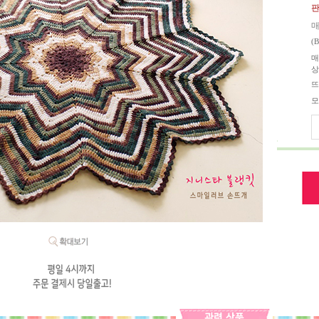
판
매
(
매
상
뜨
모