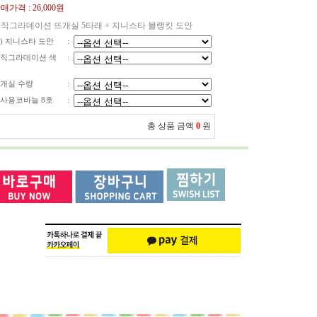
매가격 :
26,000원
직그라데이션 뜨개실 5타래 + 지니스타 블랭킷 도안
B) 지니스타 도안
:
직그라데이션 색
:
개실 수량
:
사용코바늘 8호
:
총 상품 금액
0
원