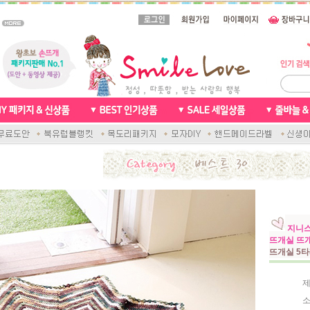
지니스
뜨개실 뜨
뜨개실 5타
제
소