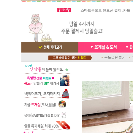
스마트폰으로 핸드폰 결제 ,카드
실시간 결
빠른 당일발송/ 거의 그 다음날
배송완료 /