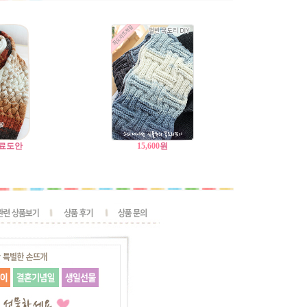
료도안
15,600
원