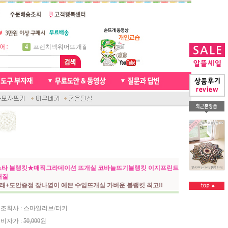
5
비니방울모자 동영상
6
꽈배기목도리
7
천연가죽 핸드메이드라벨
8
신생아모자뜨기
9
아기목도리뜨개질
10
손뜨개인형
1
자라무늬 목도리뜨기
2
브라이언 꽈배기목도리
3
앤디목도리
4
프렌치넥워머뜨개질
타 블랭킷★매직그라데이션 뜨개실 코바늘뜨기블랭킷 이지프린트
개질
래+도안증정 장나염이 예쁜 수입뜨개실 가벼운 블랭킷 최고!!
조회사 : 스마일러브/터키
비자가 :
50,000
원