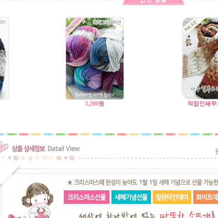
5,200
원
직접인쇄무