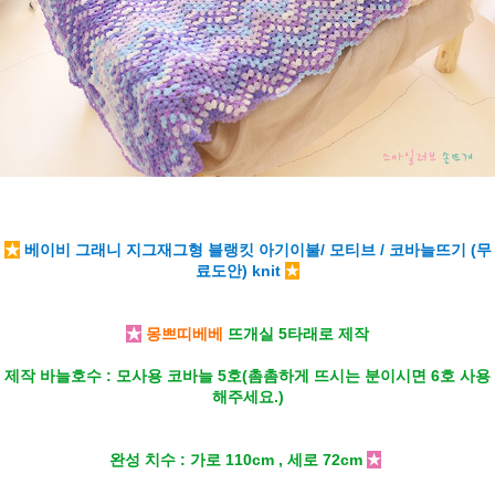
★
베이비 그래니 지그재그형 블랭킷 아기이불/ 모티브 / 코바늘뜨기 (무
료도안) knit
★
★
몽쁘띠베베
뜨개실 5타래로 제작
제작 바늘호수 : 모사용 코바늘 5호(촘촘하게 뜨시는 분이시면 6호 사용
해주세요.)
완성 치수 : 가로 110cm , 세로 72cm
★