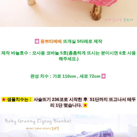
★
몽쁘띠베베
뜨개실 5타래로 제작
제작 바늘호수 : 모사용 코바늘 5호(촘촘하게 뜨시는 분이시면 6호 사용
해주세요.)
완성 치수 : 가로 110cm , 세로 72cm
★
★
샘플치수는 :
사슬뜨기 236코로 시작한 후 51단까지 뜨고나서 테두
리 1단 떴습니다.
★