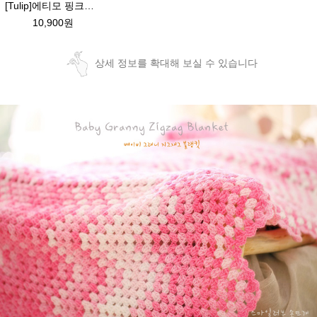
[Tulip]에티모 핑크로즈 낱개구매 /수입명품 코바늘/에띠모 튤립 코바늘/코바늘/손뜨개 100%정품 일본수입수입코바늘가격파괴 /에띠모 로즈 모사용 코바늘
10,900원
상세 정보를 확대해 보실 수 있습니다