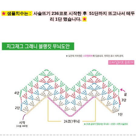
★
샘플치수는 :
사슬뜨기 236코로 시작한 후 51단까지 뜨고나서 테두
리 1단 떴습니다.
★