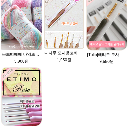
대나무 모사용코바늘 3호,4호,5호,6호,7호,8호] 손뜨개 뜨개질 부자재 도구
몽쁘띠베베 나염뜨개실 유아 뜨개질실 손뜨개 그라데이션 털실
[Tulip]에티모 모사용 코바늘 골드 낱개구매 /수입명품 코바늘/튤립 코바늘/코바늘/손뜨개 100%정품 일본수입수입코바늘가격파괴 /에띠모 골드 모사용 코바늘
1,950원
3,900원
9,550원