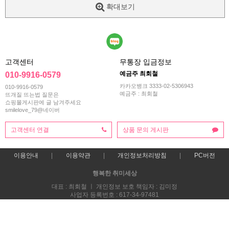
확대보기
고객센터
무통장 입금정보
예금주 최회철
010-9916-0579
카카오뱅크 3333-02-5306943
010-9916-0579
예금주 : 최회철
뜨개질 뜨는법 질문은
쇼핑몰게시판에 글 남겨주세요
smilelove_79@네이버
고객센터 연결
상품 문의 게시판
이용안내
이용약관
개인정보처리방침
PC버전
행복한 취미세상
대표 : 최회철 ㅣ 개인정보 보호 책임자 : 김미정
사업자 등록번호 : 617-34-97481
통신판매업신고번호 : 2013-부산해운-0118호
전화 : 010-9916-0579
주소 : 부산시 해운대구 재반로 270번길 47 스마일러브