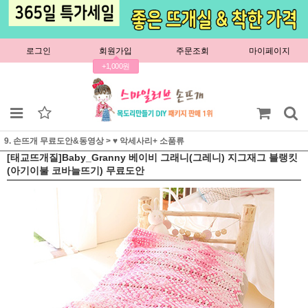
로그인
회원가입
주문조회
마이페이지
+1,000원
9. 손뜨개 무료도안&동영상
>
♥ 악세사리+ 소품류
[태교뜨개질]Baby_Granny 베이비 그래니(그레니) 지그재그 블랭킷
(아기이불 코바늘뜨기) 무료도안