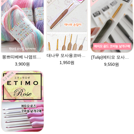
대나무 모사용코바늘 3호,4호,5호,6호,7호,8호] 손뜨개 뜨개질 부자재 도구
몽쁘띠베베 나염뜨개실 유아 뜨개질실 손뜨개 그라데이션 털실
[Tulip]에티모 모사용 코바늘 골드 낱개구매 /수입명품 코바늘/튤립 코바늘/코바늘/손뜨개 100%정품 일본수입수입코바늘가격파괴 /에띠모 골드 모사용 코바늘
1,950원
3,900원
9,550원