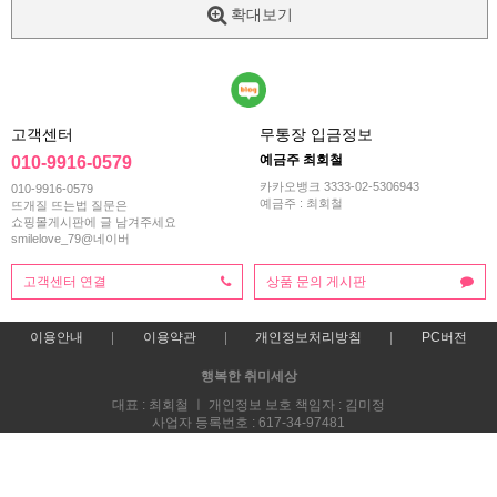
확대보기
고객센터
무통장 입금정보
예금주 최회철
010-9916-0579
카카오뱅크 3333-02-5306943
010-9916-0579
예금주 : 최회철
뜨개질 뜨는법 질문은
쇼핑몰게시판에 글 남겨주세요
smilelove_79@네이버
고객센터 연결
상품 문의 게시판
이용안내
이용약관
개인정보처리방침
PC버전
행복한 취미세상
대표 : 최회철 ㅣ 개인정보 보호 책임자 : 김미정
사업자 등록번호 : 617-34-97481
통신판매업신고번호 : 2013-부산해운-0118호
전화 : 010-9916-0579
주소 : 부산시 해운대구 재반로 270번길 47 스마일러브