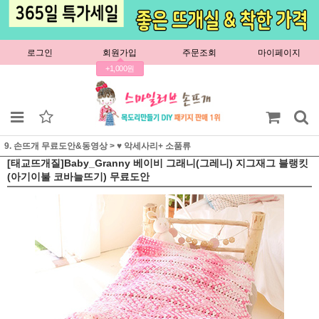
로그인
회원가입
주문조회
마이페이지
+1,000원
9. 손뜨개 무료도안&동영상
>
♥ 악세사리+ 소품류
[태교뜨개질]Baby_Granny 베이비 그래니(그레니) 지그재그 블랭킷
(아기이불 코바늘뜨기) 무료도안