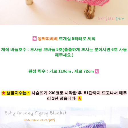
★
몽쁘띠베베
뜨개실 5타래로 제작
제작 바늘호수 : 모사용 코바늘 5호(촘촘하게 뜨시는 분이시면 6호 사용
해주세요.)
완성 치수 : 가로 110cm , 세로 72cm
★
★
샘플치수는 :
사슬뜨기 236코로 시작한 후 51단까지 뜨고나서 테두
리 1단 떴습니다.
★