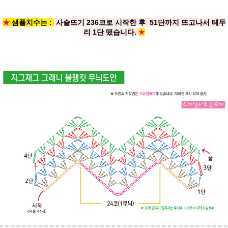
★
샘플치수는 :
사슬뜨기 236코로 시작한 후 51단까지 뜨고나서 테두
리 1단 떴습니다.
★