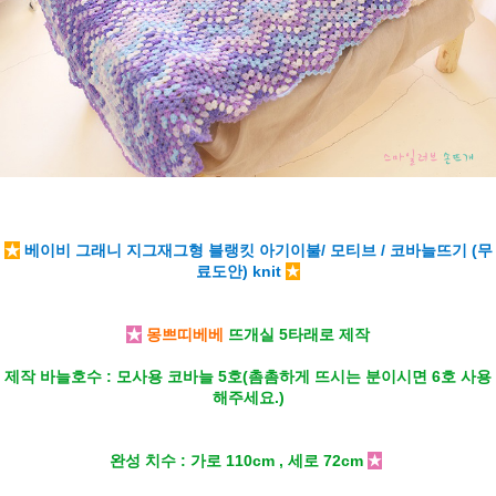
★
베이비 그래니 지그재그형 블랭킷 아기이불/ 모티브 / 코바늘뜨기 (무
료도안) knit
★
★
몽쁘띠베베
뜨개실 5타래로 제작
제작 바늘호수 : 모사용 코바늘 5호(촘촘하게 뜨시는 분이시면 6호 사용
해주세요.)
완성 치수 : 가로 110cm , 세로 72cm
★