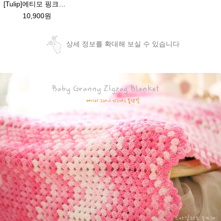
[Tulip]에티모 핑크로즈 낱개구매 /수입명품 코바늘/에띠모 튤립 코바늘/코바늘/손뜨개 100%정품 일본수입수입코바늘가격파괴 /에띠모 로즈 모사용 코바늘
10,900원
상세 정보를 확대해 보실 수 있습니다