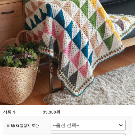
상품가
99,900원
헤라(B) 블랭킷 도안