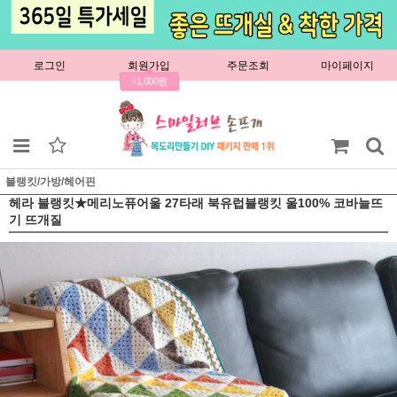
로그인
회원가입
주문조회
마이페이지
+1,000원
블랭킷/가방/헤어핀
헤라 블랭킷★메리노퓨어울 27타래 북유럽블랭킷 울100% 코바늘뜨
기 뜨개질