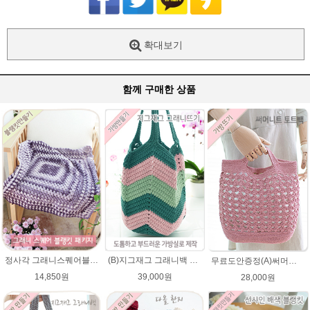
확대보기
함께 구매한 상품
(B)지그재그 그래니백 배색 코바늘뜨기 메이크업 가방 뜨개실 뜨개질 DIY
정사각 그래니스퀘어블랭킷 DIY코바늘뜨기★파스텔뜨개실 무릎담요뜨개질 블랭킷뜨기
무료도안증정(A)써머니트 토트백 패키지 (종이도안+ ★다올한지 4타래)/코바늘가방/여름니트백 니트백 여름가방
39,000원
14,850원
28,000원