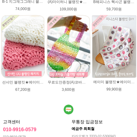
B-1 지그재그그래니 블랭킷★메리노퓨어울 뜨개실 코바늘뜨기(뜨개실 20타래+도안증정)/봄 블랭킷뜨기/가을 북유럽블랭킷 뜨개질
(A)마이허니 블랭킷★에이미울 뜨개실DIY 손뜨개무릎담요/ 코바늘블랭킷
B해피니스 헥사곤 블랭킷뜨기★메리노퓨어울 DIY 재료 패키지(뜨개실 15타래+도안증정)/봄 블랭킷뜨기 / 가을 북유럽블랭킷 코바늘뜨기
74,000원
109,000원
59,700원
에이미 블랭킷★에이미울 뜨개실DIY 북유럽블랭킷 코바늘뜨기/손뜨개블랭킷 부드러운 털실
선샤인 블랭킷★에이미울 뜨개실 DIY 아기이불 코바늘뜨기/베이비 이불뜨기 / 손뜨개블랭킷 부드러운 털실
무료도안증정(A)코바늘 그물가방 네트백 패키지 (종이도안+ 엘레강스 1타래)/코바늘가방/코바늘 그물가방 도안/그물백 니트가방/면사/여름뜨개실 미스바틱/코바늘뜨기
99,900원
67,200원
3,600원
고객센터
무통장 입금정보
예금주 최회철
010-9916-0579
카카오뱅크 3333-02-5306943
010-9916-0579