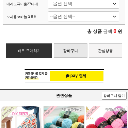
메리노퓨어울27타래
모사용코바늘 3-5호
0
총 상품 금액
원
바로 구매하기
장바구니
관심상품
관련상품
장바구니 담기