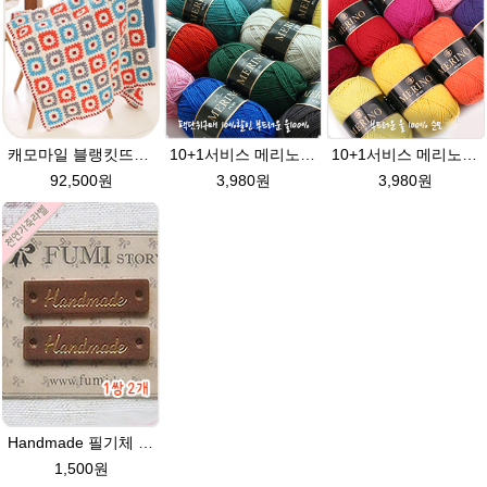
10+1서비스 메리노퓨어울 C 손뜨개질 털실 뜨개실 블랭킷뜨기실
10+1서비스 메리노퓨어울 A 뜨개실 손뜨개질 털실
캐모마일 블랭킷뜨기DIY★메리노퓨어울 털실 코바늘블랭킷 뜨개질
3,980원
3,980원
92,500원
Handmade 필기체 진갈색 천연 소가죽라벨 목도리 핸드메이드라벨
1,500원