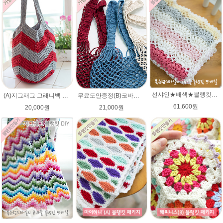
선샤인★배색★블랭킷★에이미울 뜨개실DIY 코바늘 블랭킷뜨기 뜨개질
(A)지그재그 그래니백 배색 코바늘뜨기 아리아 가방 뜨개실 뜨개질 DIY
무료도안증정(B)코바늘 그물가방 네트백 패키지 (종이도안+ ★다올한지 3타래)/코바늘가방/코바늘 그물가방 도안/그물백 니트가방/코바늘뜨기
61,600원
20,000원
21,000원