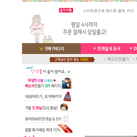
스마트폰으로 핸드폰 결제 ,카드
실시간 결
빠른 당일발송/ 거의 그 다음날
배송완료 /