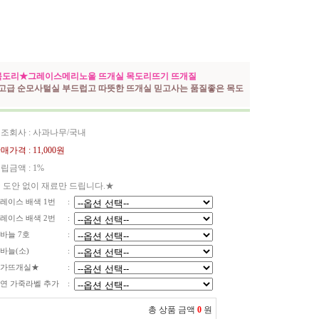
목도리★그레이스메리노울 뜨개실 목도리뜨기 뜨개질
최고급 순모사털실 부드럽고 따뜻한 뜨개실 믿고사는 품질좋은 목도
조회사 : 사과나무/국내
매가격 :
11,000원
립금액 :
1%
 도안 없이 재료만 드립니다.★
레이스 배색 1번
:
레이스 배색 2번
:
바늘 7호
:
바늘(소)
:
가뜨개실★
:
연 가죽라벨 추가
:
총 상품 금액
0
원