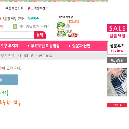
5
비니방울모자 동영상
6
꽈배기목도리
7
천연가죽 핸드메이드라벨
8
신생아모자뜨기
9
아기목도리뜨개질
10
손뜨개인형
1
자라무늬 목도리뜨기
2
브라이언 꽈배기목도리
3
앤디목도리
4
프렌치넥워머뜨개질