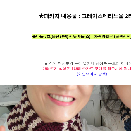
★패키지 내용물 :
그레이스메리노울 2
줄바늘 7호(옵션선택) + 돗바늘(소) , 가죽라벨은 (옵션선
★ 성인 여성분의 목이 넓거나 남성분 목도리 제작
가터뜨기 색상은 1타래 추가로 구매를 해주셔야 됩니
(와인색이나 남색)