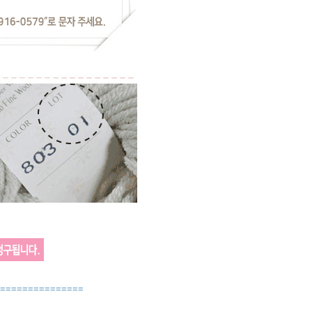
===============