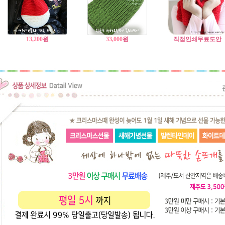
13,200
원
33,000
원
직접인쇄무료도안