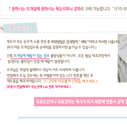
================================================