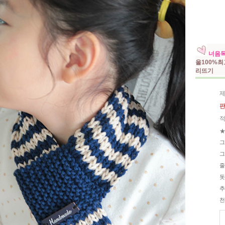
너음
울100%
리뜨기
제
판
적
★
그
그
줄
돗
추
천