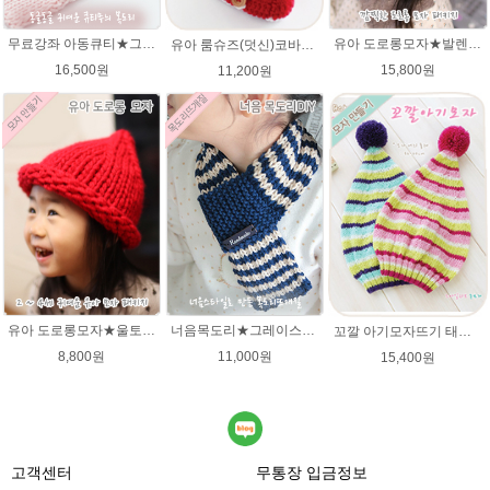
무료강좌 아동큐티★그레이스메리노울 뜨개실 유아목도리뜨기 뜨개질
유아 도로롱모자★발렌타인울 루피망고스타일 모자뜨개질
유아 룸슈즈(덧신)코바늘뜨기 태교 취미뜨개질 뜨게질 에이미울 뜨개실
16,500원
15,800원
11,200원
유아 도로롱모자★울토탈 뜨개실 모자뜨기 뜨개질
너음목도리★그레이스메리노울 뜨개실 목도리뜨기 뜨개질
꼬깔 아기모자뜨기 태교뜨개질 유아모자뜨기 패키지
8,800원
11,000원
15,400원
고객센터
무통장 입금정보