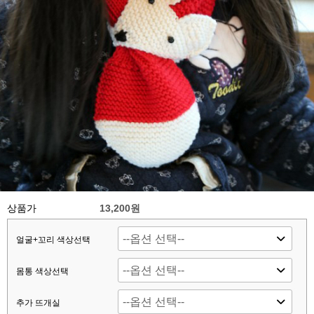
상품가
13,200원
얼굴+꼬리 색상선택
몸통 색상선택
추가 뜨개실