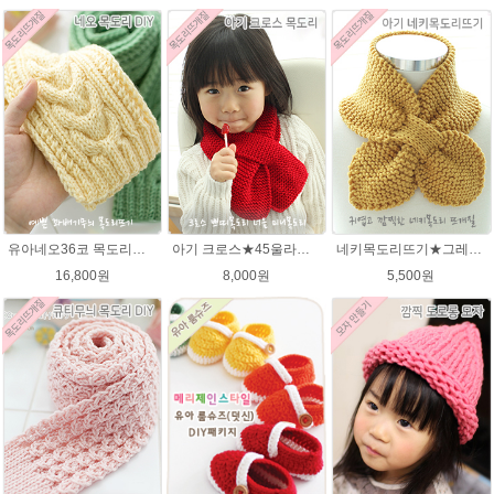
유아네오36코 목도리뜨기★에이미울/유아목도리/아기목도리뜨개질
아기 크로스★45울라인 목도리뜨기 쁘띠목도리 너음 미니목도리
네키목도리뜨기★그레이스메리노울 미니목도리뜨기
16,800원
8,000원
5,500원