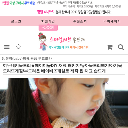
로그인
회원가입
주문조회
마이페이지
+1,000원
6. 유아(baby)의류.용품 무료도안
여우네키목도리★에이미울DIY 재료 패키지/유아목도리뜨기/아기목
도리뜨개질/부드러운 베이비뜨개실로 제작 된 태교 손뜨개