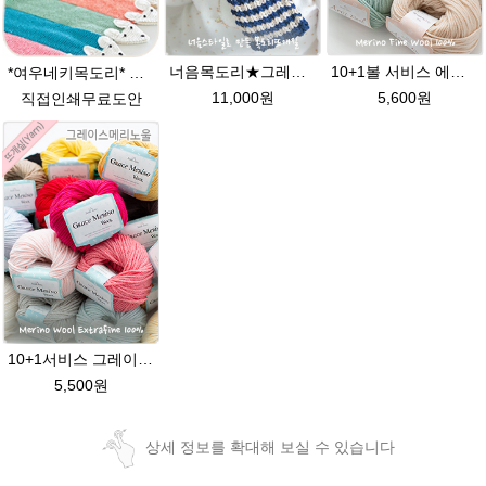
10+1볼 서비스 에이미울 베이비색상 /털실/뜨개실/뜨개질실/손뜨개실/목도리털실/모자뜨기 손뜨개실
너음목도리★그레이스메리노울 뜨개실 목도리뜨기 뜨개질
*여우네키목도리* 뜨는법 동영상링크 + 대바늘뜨개질 유아 어린이목도리뜨기 리본목도리 아기목도리뜨기 아기목도리뜨개질 목도리뜨개질종류
5,600원
11,000원
직접인쇄무료도안
10+1서비스 그레이스메리노울 부드러운 털실/뜨개실/뜨개질실/손뜨개실/목도리털실/모자털실
5,500원
상세 정보를 확대해 보실 수 있습니다