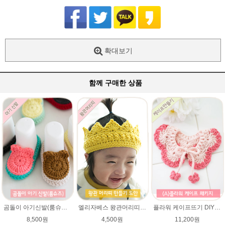
확대보기
함께 구매한 상품
곰돌이 아기신발(룸슈즈)★45울라인 뜨개실 코바늘뜨기 태교뜨개질 손뜨개
엘리자베스 왕관머리띠★45울라인 태교뜨개질 손뜨개
플라워 케이프뜨기 DIY패키지 ★에이미울 뜨개실2타래+무료도안) / 손뜨개케이프 / 베이비 케이프 / 아기 케이프
8,500원
4,500원
11,200원