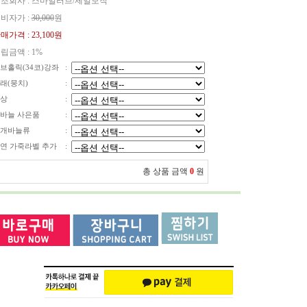
조회사 : 스마일러브/제일모직
비자가 :
30,000
원
매가격 :
23,100원
립금액 :
1%
브홀릭(34코)강좌
:
래(뭉치)
:
상
:
바늘 사은품
:
개바늘류
:
연 가죽라벨 추가
:
총 상품 금액
0
원