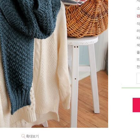
제
소
판
적
러
타
색
줄
뜨
천