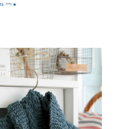
. ^^! ★