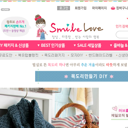
러브홀
제일모직 