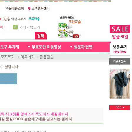
7
천연가죽 핸드메이드라벨
8
신생아모자뜨기
9
아기목도리뜨개질
10
손뜨개인형
1
자라무늬 목도리뜨기
2
브라이언 꽈배기목도리
3
앤디목도리
4
프렌치넥워머뜨개질
5
비니방울모자 동영상
6
꽈배기목도리
릭 시크릿울 멍석뜨기 목도리 뜨개질패키지
털실 품질GOOD 높은재구매율/믿고사는 퀼러티