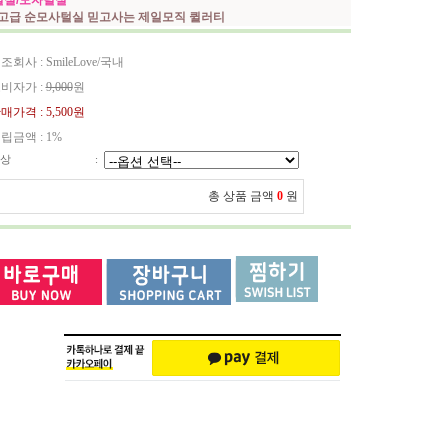
털실/모자털실
최고급 순모사털실 믿고사는 제일모직 퀼러티
조회사 : SmileLove/국내
비자가 :
9,000
원
매가격 :
5,500원
립금액 :
1%
상
:
총 상품 금액
0
원