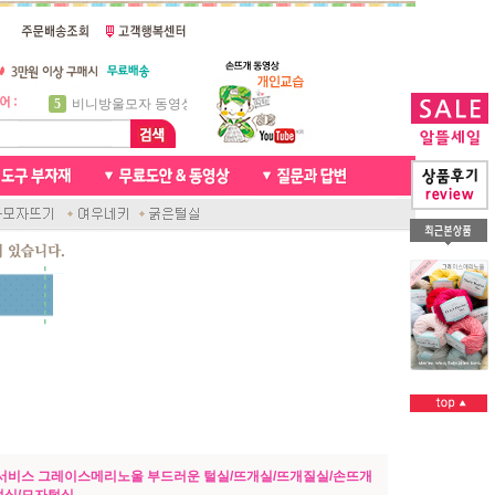
5
비니방울모자 동영상
6
꽈배기목도리
7
천연가죽 핸드메이드라벨
8
신생아모자뜨기
9
아기목도리뜨개질
10
손뜨개인형
1
자라무늬 목도리뜨기
2
브라이언 꽈배기목도리
3
앤디목도리
4
프렌치넥워머뜨개질
1서비스 그레이스메리노울 부드러운 털실/뜨개실/뜨개질실/손뜨개