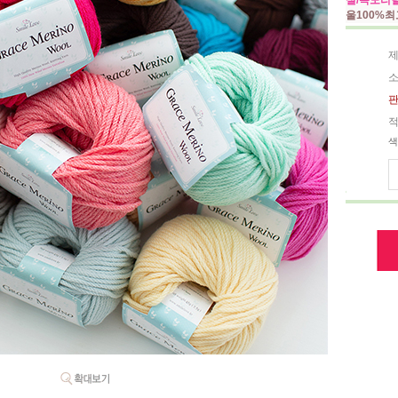
실/목도리
울100%
제
소
판
적
색