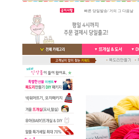
스마트폰으로 핸드폰 결제 ,카드
실시간 결
빠른 당일발송/ 거의 그 다음날
배송완료 /