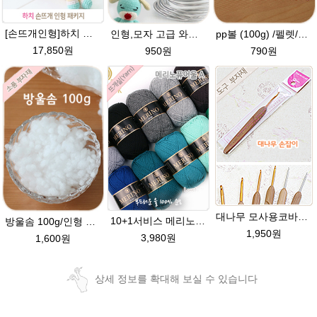
[손뜨개인형]하치 코바늘인형패키지(diy재료+도안)/뜨개질인형만들기/아미네코/인형실/하치코바늘인형뜨개실/코바늘수강/
인형,모자 고급 와이어 (90cm) 2mm,3mm 굵기선택/모자 와이어/알루미늄/인형철사대용/아미네코제작 철사/코바늘인형
pp볼 (100g) /펠렛/라이스볼/슬러쉬볼/ 인형완충재 / pp알갱이 / pp ball / 아미네코인형 재료
17,850원
950원
790원
대나무 모사용코바늘 3호,4호,5호,6호,7호,8호] 손뜨개 뜨개질 부자재 도구
10+1서비스 메리노퓨어울 A 뜨개실 손뜨개질 목도리뜨기 블랭킷실
방울솜 100g/인형 제작에 사용되는 솜/아미네코 제작솜/코바늘 대바늘인형솜/부자재/솜
1,950원
3,980원
1,600원
상세 정보를 확대해 보실 수 있습니다