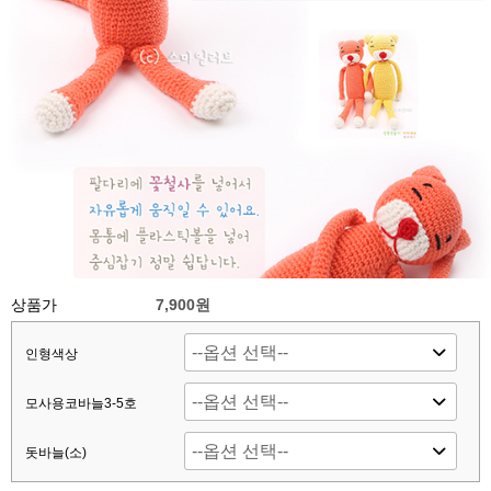
상품가
7,900원
인형색상
모사용코바늘3-5호
돗바늘(소)