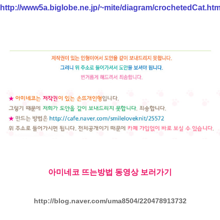
http://www5a.biglobe.ne.jp/~mite/diagram/crochetedCat.htm
아미네코 뜨는방법 동영상 보러가기
http://blog.naver.com/uma8504/220478913732