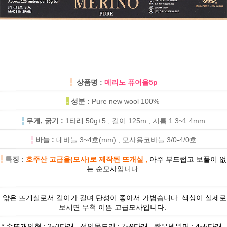
-
상품명 :
메리노 퓨어울5p
-
성분 :
Pure new wool 100%
-
무게, 굵기 :
1타래 50g±5 , 길이 125m , 지름 1.3~1.4mm
-
바늘 :
대바늘 3~4호(mm) , 모사용코바늘 3/0-4/0호
-
특징 :
호주산 고급울(모사)로 제작된 뜨개실 ,
아주 부드럽고 보풀이 없
는 순모사입니다.
얇은 뜨개실로서 길이가 길며 탄성이 좋아서 가볍습니다. 색상이 실제로
보시면 무척 이쁜 고급모사입니다.
* 손뜨개인형 : 2~3타래 , 성인목도리 : 7~9타래 , 짧은넥워머 : 4~5타래 ,