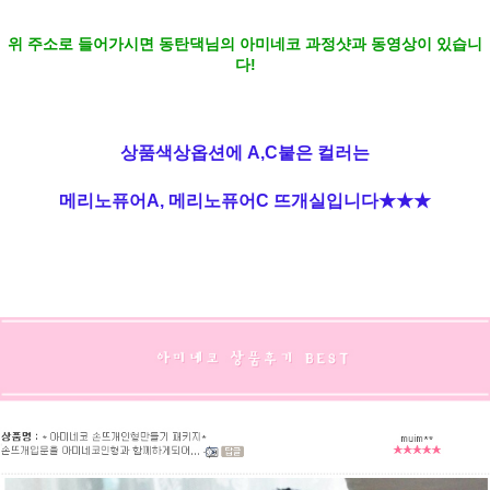
위 주소로 들어가시면 동탄댁님의 아미네코 과정샷과 동영상이 있습니
다!
상품색상옵션에 A,C붙은 컬러는
메리노퓨어A, 메리노퓨어C 뜨개실입니다★★★