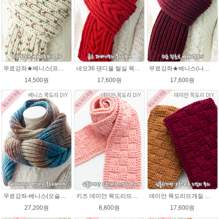
무료강좌★베니스(프린트메가) 목도리DIY패키지(줄바늘포함)
네오36 댄디울 털실 목도리뜨개질 손뜨개
무료강좌★베니스(나코폴라) 목도리DIY패키지(줄바늘포함)
14,500원
17,600원
17,600원
무료강좌-베니스(오슬로울)목도리뜨기 DIY 패키지(줄바늘 포함) 그라데이션목도리
키즈 데미안 목도리뜨개질 패키지 (댄디울2볼+도안) 아기목도리뜨기
데미안 목도리뜨개질 패키지 (댄디울4볼+도안+줄바늘8호)
27,200원
8,800원
17,600원