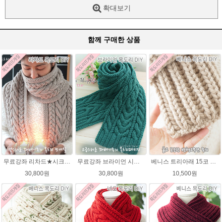
확대보기
함께 구매한 상품
무료강좌 리차드★시크릿울 꽈배기 목도리뜨기DIY 뜨개질
무료강좌 브라이언 시크릿울 꽈배기 목도리뜨기 DIY
베니스 트리아래 15코 변형고무뜨기 목도리뜨개질 김씨목도리
30,800원
30,800원
10,500원