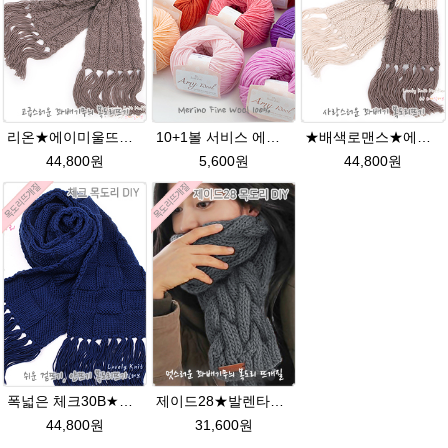
리온★에이미울뜨개실 목도리뜨기 뜨개질DIY
10+1볼 서비스 에이미울 /부드러운 털실/따뜻한 뜨개실/뜨개질실/바라클라바/목도리털실/뜨게실/뜨게질/손뜨개질실 소프트메리노울 부드러운뜨개실
★배색로맨스★에이미울 겨울뜨개실 목도리뜨기 왕초보뜨개질만들기
44,800원
5,600원
44,800원
폭넓은 체크30B★에이미울★크리스마스선물 뜨개질 손뜨개질 목도리패키지 바둑무늬뜨기/목도리만들기/목도리
제이드28★발렌타인울 남녀 커플 목도리뜨기 뜨개질
44,800원
31,600원