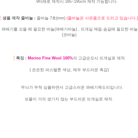
9타래로 제작시 185~195cm 제작 가능합니다.
-
샘플 제작 줄바늘 :
줄바늘 7호(mm)
(줄바늘은 사은품으로 드리고 있습니다.)
꽈배기를 꼬을 때 필요한 바늘(꽈배기바늘) , 뜨개실 매듭 숨길때 필요한 바늘
(코바늘)
-
특징 :
Merino Fine Wool 100%
의 고급순모사 뜨개실로 제작
( 은은한 파스텔톤 색상, 매우 부드러운 촉감)
무늬가 무척 심플하면서 고급스러운 꽈배기목도리입니다.
보풀이 거의 생기지 않는 부드러운 뜨개실로 제작.