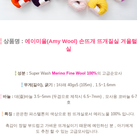
-
상품명 :
에이미울(Amy Wool) 손뜨개 뜨개질실 겨울털
실
-
성분 :
Super Wash
Merino Fine Wool 100%
의 고급순모사
-
무게(길이), 굵기 :
1타래 40g±5 (105m) , 1.5~1.6mm
-
바늘 :
대(줄)바늘 3.5~5mm (두겹으로 제작시 6.5~7mm) , 모사용 코바늘 6-7
호
-
특징 :
은은한
파스텔톤의 색상으로 된 뜨개실로서 메리노울 100% 입니다.
촉감이 정말 부드럽고 가벼운 뜨개실이기 때문에 예민하신 분 , 아기에게
도 추천 할 수 있는 고급모사입니다.