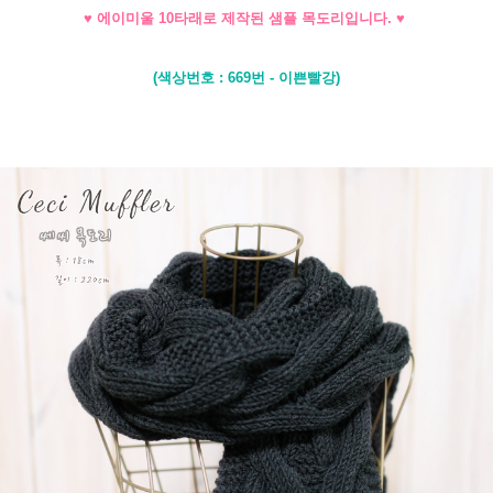
♥ 에이미울 10타래로 제작된 샘플 목도리입니다. ♥
(색상번호 : 669번 - 이쁜빨강)