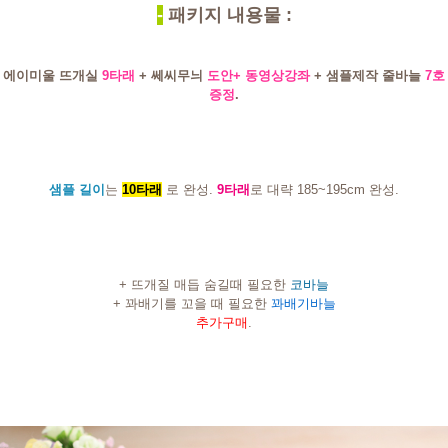
-
패키지 내용물 :
에이미울 뜨개실
9타래
+ 쎄씨무늬
도안+ 동영상강좌
+ 샘플제작 줄바늘
7호
증정
.
샘플 길이
는
10타래
로 완성.
9타래
로 대략 185~195cm 완성.
+ 뜨개질 매듭 숨길때 필요한
코바늘
+ 꽈배기를 꼬을 때 필요한
꽈배기바늘
추가구매
.