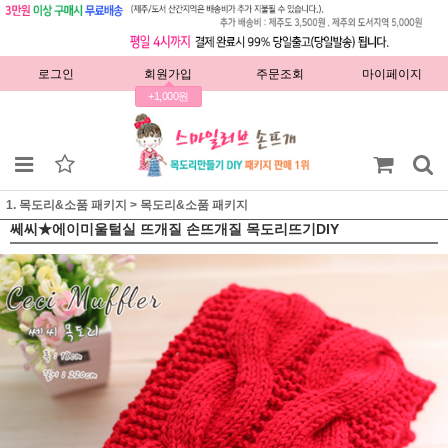
로그인
회원가입
주문조회
마이페이지
+1,000원
1. 목도리&소품 패키지
>
목도리&소품 패키지
쎄씨★에이미울털실 뜨개질 손뜨개질 목도리뜨기DIY