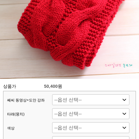
상품가
50,400원
쎄씨 동영상+도안 강좌
타래(뭉치)
색상