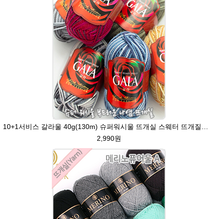
10+1서비스 갈라울 40g(130m) 슈퍼워시울 뜨개실 스웨터 뜨개질옷 털실
2,990원