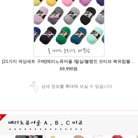
[21가지 색상세트 구매]메리노퓨어울 /털실/블랭킷 모티브 북유럽블랭킷 코바늘뜨기 뜨개실/뜨개질실/손뜨개실/목도리털실/뜨게실/뜨게질/손뜨개질실
69,990원
상세 정보를 확대해 보실 수 있습니다