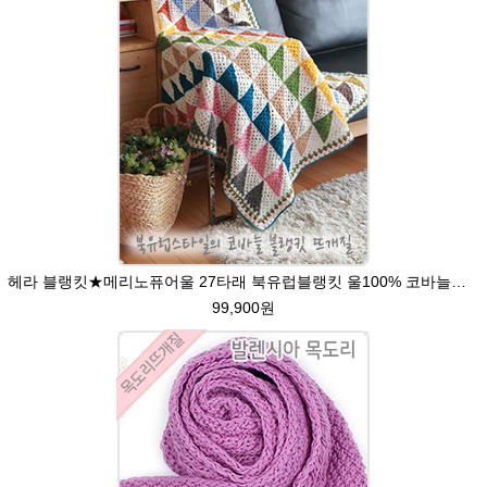
헤라 블랭킷★메리노퓨어울 27타래 북유럽블랭킷 울100% 코바늘뜨기 뜨개질
99,900원