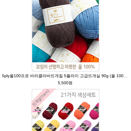
5ply울100프로 바라클라바뜨개질 5플라이 고급뜨개실 90g (울 100%) 제일모직 생산 얇은굵기 순모사
5,500원