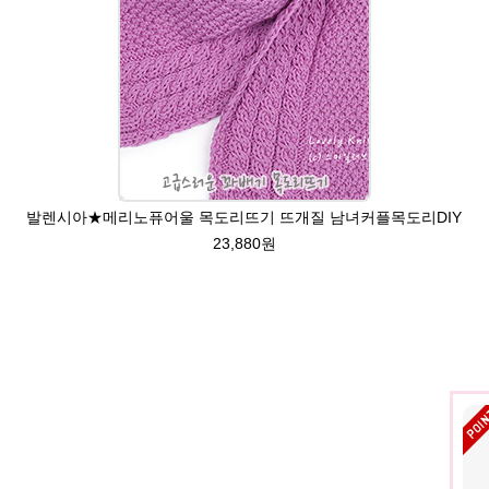
발렌시아★메리노퓨어울 목도리뜨기 뜨개질 남녀커플목도리DIY
23,880원