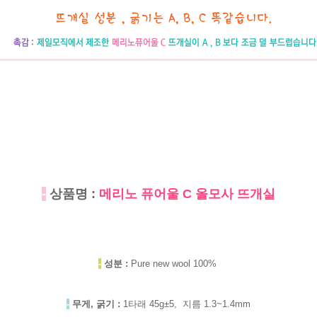
-
상품명 :
메리노 퓨어울 C 올모사 뜨개실
-
성분 :
Pure new wool 100%
-
무게, 굵기 :
1타래 45g±5, 지름 1.3~1.4mm